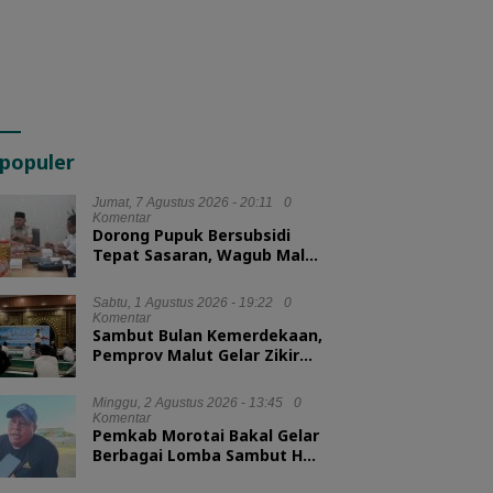
populer
Jumat, 7 Agustus 2026 - 20:11
0
Komentar
Dorong Pupuk Bersubsidi
Tepat Sasaran, Wagub Malut
Tekankan Pentingnya
Digitalisasi
Sabtu, 1 Agustus 2026 - 19:22
0
Komentar
Sambut Bulan Kemerdekaan,
Pemprov Malut Gelar Zikir
dan Doa Kebangsaan
Minggu, 2 Agustus 2026 - 13:45
0
Komentar
Pemkab Morotai Bakal Gelar
Berbagai Lomba Sambut HUT
ke-81 RI