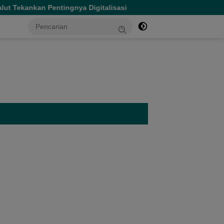
ya Digitalisasi
Hasby Yusuf Salurkan Ratusan Paket Ma
tutup