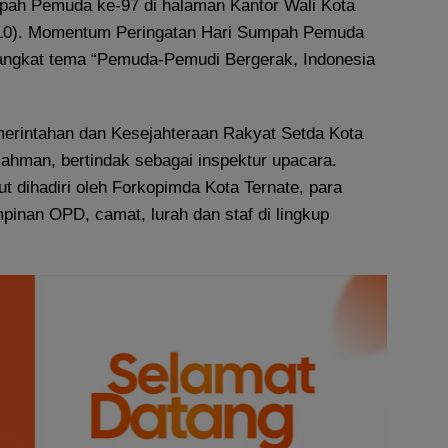
pah Pemuda ke-97 di halaman Kantor Wali Kota
8/10). Momentum Peringatan Hari Sumpah Pemuda
angkat tema “Pemuda-Pemudi Bergerak, Indonesia
merintahan dan Kesejahteraan Rakyat Setda Kota
Rahman, bertindak sebagai inspektur upacara.
ut dihadiri oleh Forkopimda Kota Ternate, para
impinan OPD, camat, lurah dan staf di lingkup