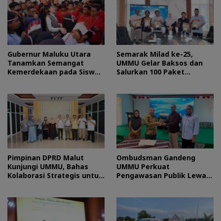
Gubernur Maluku Utara
Semarak Milad ke-25,
Tanamkan Semangat
UMMU Gelar Baksos dan
Kemerdekaan pada Siswa
Salurkan 100 Paket
Sekolah Rakyat
Sembako bagi Mahasiswa
Kurang Mampu
Pimpinan DPRD Malut
Ombudsman Gandeng
Kunjungi UMMU, Bahas
UMMU Perkuat
Kolaborasi Strategis untuk
Pengawasan Publik Lewat
Pengembangan SDM
Kolaborasi Generasi Muda