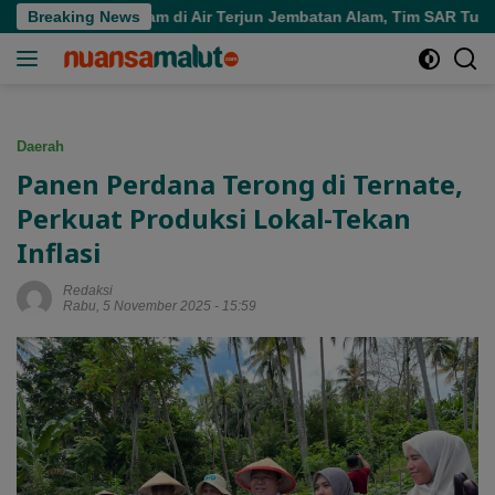
Langsung
ra Tenggelam di Air Terjun Jembatan Alam, Tim SAR Turun Tanga
Breaking News
ke
konten
Daerah
Panen Perdana Terong di Ternate,
Perkuat Produksi Lokal-Tekan
Inflasi
Redaksi
Rabu, 5 November 2025 - 15:59