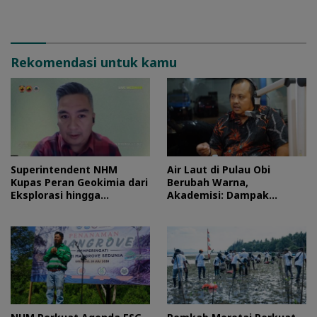
Ekonomi Komunitas Pesisir
Rekomendasi untuk kamu
Superintendent NHM
Air Laut di Pulau Obi
Kupas Peran Geokimia dari
Berubah Warna,
Eksplorasi hingga
Akademisi: Dampak
Ekstraksi dalam Webinar
Blooming Fitoplankton
MGEI-SC UNG
Musim Kemarau