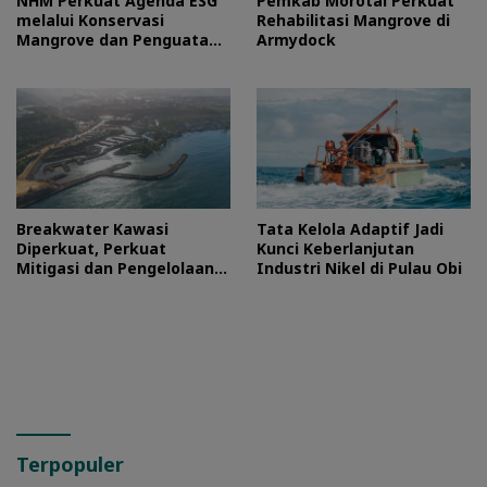
NHM Perkuat Agenda ESG
Pemkab Morotai Perkuat
melalui Konservasi
Rehabilitasi Mangrove di
Mangrove dan Penguatan
Armydock
Ekonomi Komunitas Pesisir
Breakwater Kawasi
Tata Kelola Adaptif Jadi
Diperkuat, Perkuat
Kunci Keberlanjutan
Mitigasi dan Pengelolaan
Industri Nikel di Pulau Obi
Lingkungan Pesisir
Terpopuler