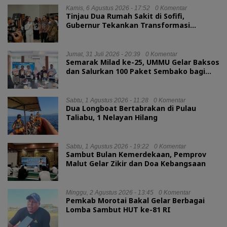
Kamis, 6 Agustus 2026 - 17:52
0 Komentar
Tinjau Dua Rumah Sakit di Sofifi,
Gubernur Tekankan Transformasi
Layanan Kesehatan
Jumat, 31 Juli 2026 - 20:39
0 Komentar
Semarak Milad ke-25, UMMU Gelar Baksos
dan Salurkan 100 Paket Sembako bagi
Mahasiswa Kurang Mampu
Sabtu, 1 Agustus 2026 - 11:28
0 Komentar
Dua Longboat Bertabrakan di Pulau
Taliabu, 1 Nelayan Hilang
Sabtu, 1 Agustus 2026 - 19:22
0 Komentar
Sambut Bulan Kemerdekaan, Pemprov
Malut Gelar Zikir dan Doa Kebangsaan
Minggu, 2 Agustus 2026 - 13:45
0 Komentar
Pemkab Morotai Bakal Gelar Berbagai
Lomba Sambut HUT ke-81 RI