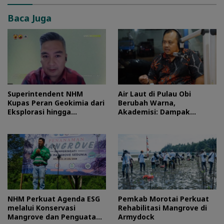
Baca Juga
Superintendent NHM
Air Laut di Pulau Obi
Kupas Peran Geokimia dari
Berubah Warna,
Eksplorasi hingga
Akademisi: Dampak
Ekstraksi dalam Webinar
Blooming Fitoplankton
MGEI-SC UNG
Musim Kemarau
NHM Perkuat Agenda ESG
Pemkab Morotai Perkuat
melalui Konservasi
Rehabilitasi Mangrove di
Mangrove dan Penguatan
Armydock