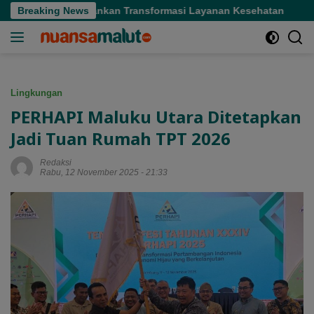
Langsung
Gubernur Tekankan Transformasi Layanan Kesehatan
Breaking News
Guber
ke
konten
Lingkungan
PERHAPI Maluku Utara Ditetapkan
Jadi Tuan Rumah TPT 2026
Redaksi
Rabu, 12 November 2025 - 21:33