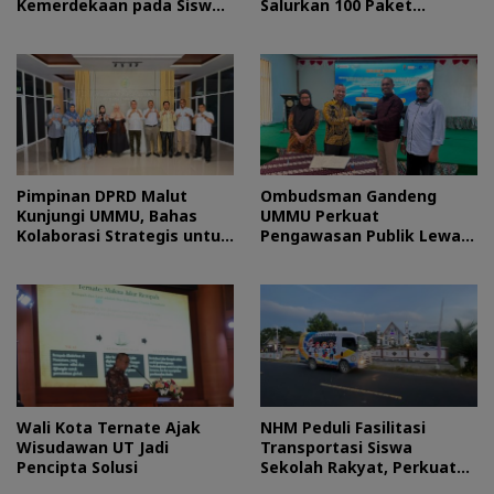
Kemerdekaan pada Siswa
Salurkan 100 Paket
Sekolah Rakyat
Sembako bagi Mahasiswa
Kurang Mampu
Pimpinan DPRD Malut
Ombudsman Gandeng
Kunjungi UMMU, Bahas
UMMU Perkuat
Kolaborasi Strategis untuk
Pengawasan Publik Lewat
Pengembangan SDM
Kolaborasi Generasi Muda
Wali Kota Ternate Ajak
NHM Peduli Fasilitasi
Wisudawan UT Jadi
Transportasi Siswa
Pencipta Solusi
Sekolah Rakyat, Perkuat
Akses Pendidikan di