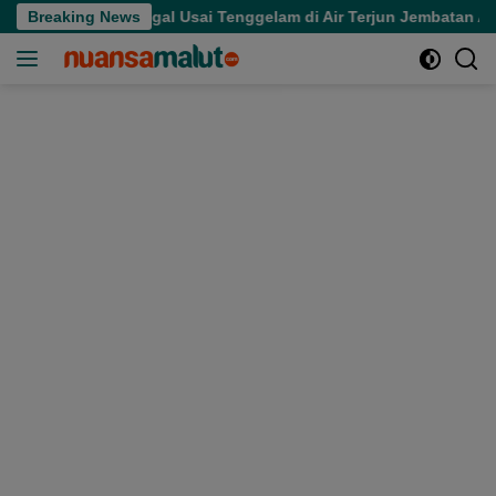
Langsung
an Meninggal Usai Tenggelam di Air Terjun Jembatan Alam
Breaking News
ke
konten