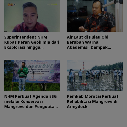
Superintendent NHM
Air Laut di Pulau Obi
Kupas Peran Geokimia dari
Berubah Warna,
Eksplorasi hingga
Akademisi: Dampak
Ekstraksi dalam Webinar
Blooming Fitoplankton
MGEI-SC UNG
Musim Kemarau
NHM Perkuat Agenda ESG
Pemkab Morotai Perkuat
melalui Konservasi
Rehabilitasi Mangrove di
Mangrove dan Penguatan
Armydock
Ekonomi Komunitas Pesisir