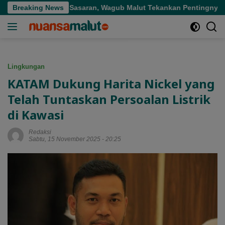
Langsung
ubsidi Tepat Sasaran, Wagub Malut Tekankan Pentingnya Digital
Breaking News
ke
konten
Lingkungan
KATAM Dukung Harita Nickel yang
Telah Tuntaskan Persoalan Listrik
di Kawasi
Redaksi
Sabtu, 15 November 2025 - 20:25