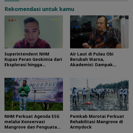
Rekomendasi untuk kamu
Superintendent NHM
Air Laut di Pulau Obi
Kupas Peran Geokimia dari
Berubah Warna,
Eksplorasi hingga
Akademisi: Dampak
Ekstraksi dalam Webinar
Blooming Fitoplankton
MGEI-SC UNG
Musim Kemarau
NHM Perkuat Agenda ESG
Pemkab Morotai Perkuat
melalui Konservasi
Rehabilitasi Mangrove di
Mangrove dan Penguatan
Armydock
Ekonomi Komunitas Pesisir