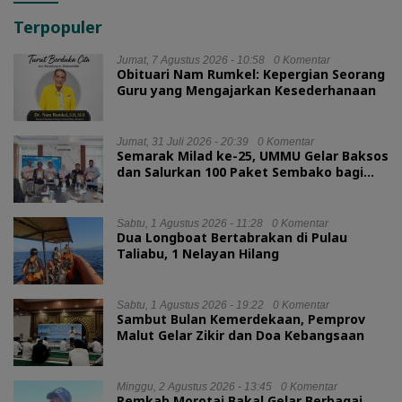
Terpopuler
Jumat, 7 Agustus 2026 - 10:58
0 Komentar
Obituari Nam Rumkel: Kepergian Seorang
Guru yang Mengajarkan Kesederhanaan
Jumat, 31 Juli 2026 - 20:39
0 Komentar
Semarak Milad ke-25, UMMU Gelar Baksos
dan Salurkan 100 Paket Sembako bagi
Mahasiswa Kurang Mampu
Sabtu, 1 Agustus 2026 - 11:28
0 Komentar
Dua Longboat Bertabrakan di Pulau
Taliabu, 1 Nelayan Hilang
Sabtu, 1 Agustus 2026 - 19:22
0 Komentar
Sambut Bulan Kemerdekaan, Pemprov
Malut Gelar Zikir dan Doa Kebangsaan
Minggu, 2 Agustus 2026 - 13:45
0 Komentar
Pemkab Morotai Bakal Gelar Berbagai