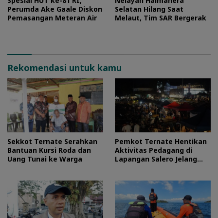
Spesial HUT ke-81 RI,
Nelayan Halmahera
Perumda Ake Gaale Diskon
Selatan Hilang Saat
Pemasangan Meteran Air
Melaut, Tim SAR Bergerak
Rekomendasi untuk kamu
Sekkot Ternate Serahkan
Pemkot Ternate Hentikan
Bantuan Kursi Roda dan
Aktivitas Pedagang di
Uang Tunai ke Warga
Lapangan Salero Jelang
HUT RI