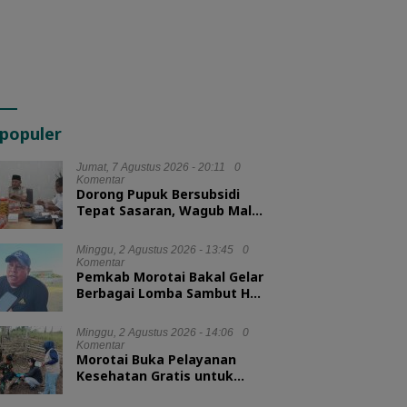
populer
Jumat, 7 Agustus 2026 - 20:11
0
Komentar
Dorong Pupuk Bersubsidi
Tepat Sasaran, Wagub Malut
Tekankan Pentingnya
Digitalisasi
Minggu, 2 Agustus 2026 - 13:45
0
Komentar
Pemkab Morotai Bakal Gelar
Berbagai Lomba Sambut HUT
ke-81 RI
Minggu, 2 Agustus 2026 - 14:06
0
Komentar
Morotai Buka Pelayanan
Kesehatan Gratis untuk
Hewan Ternak