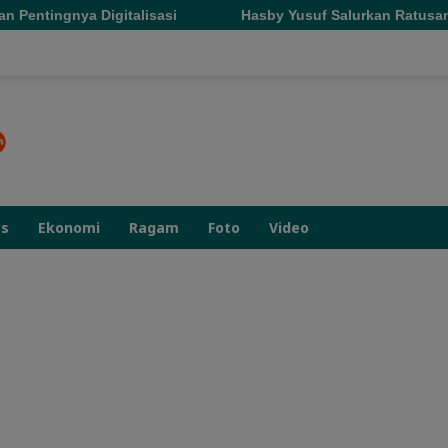
isasi
Hasby Yusuf Salurkan Ratusan Paket Makanan di T
as
Ekonomi
Ragam
Foto
Video