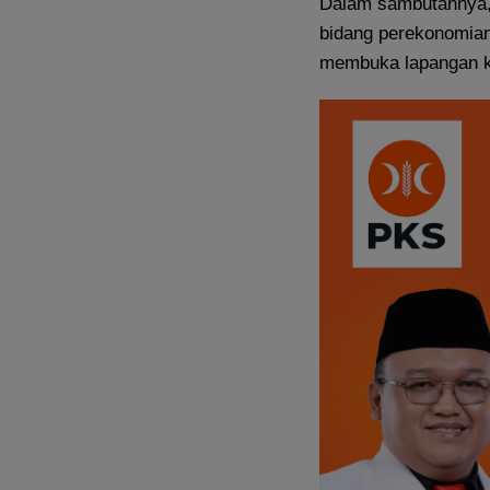
Dalam sambutannya, 
bidang perekonomian
membuka lapangan k