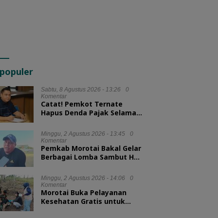
populer
Sabtu, 8 Agustus 2026 - 13:26
0
Komentar
Catat! Pemkot Ternate
Hapus Denda Pajak Selama
Tiga Bulan
Minggu, 2 Agustus 2026 - 13:45
0
Komentar
Pemkab Morotai Bakal Gelar
Berbagai Lomba Sambut HUT
ke-81 RI
Minggu, 2 Agustus 2026 - 14:06
0
Komentar
Morotai Buka Pelayanan
Kesehatan Gratis untuk
Hewan Ternak