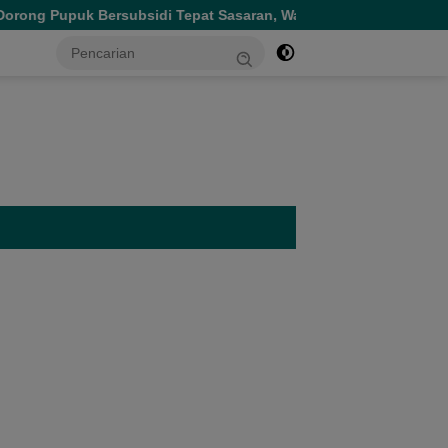
sidi Tepat Sasaran, Wagub Malut Tekankan Pentingnya Digitalisa
tutup