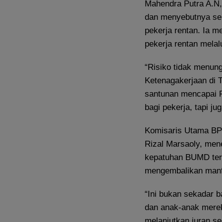
Mahendra Putra A.N
dan menyebutnya seb
pekerja rentan. Ia m
pekerja rentan melal
“Risiko tidak menun
Ketenagakerjaan di T
santunan mencapai Rp
bagi pekerja, tapi ju
Komisaris Utama BPR
Rizal Marsaoly, men
kepatuhan BUMD terh
mengembalikan manf
“Ini bukan sekadar 
dan anak-anak merek
melanjutkan iuran sec