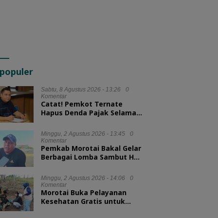
populer
Sabtu, 8 Agustus 2026 - 13:26
0
Komentar
Catat! Pemkot Ternate
Hapus Denda Pajak Selama
Tiga Bulan
Minggu, 2 Agustus 2026 - 13:45
0
Komentar
Pemkab Morotai Bakal Gelar
Berbagai Lomba Sambut HUT
ke-81 RI
Minggu, 2 Agustus 2026 - 14:06
0
Komentar
Morotai Buka Pelayanan
Kesehatan Gratis untuk
Hewan Ternak