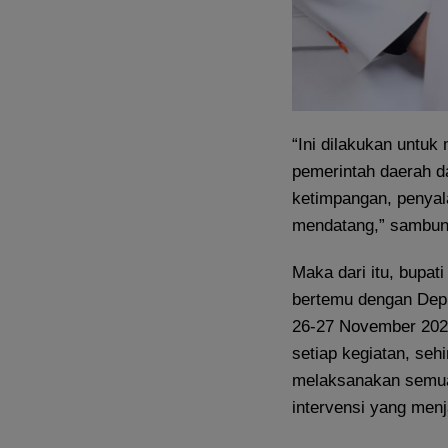
“Ini dilakukan untuk
pemerintah daerah d
ketimpangan, penya
mendatang,” sambun
Maka dari itu, bupa
bertemu dengan Depu
26-27 November 2025
setiap kegiatan, seh
melaksanakan semua k
intervensi yang menja