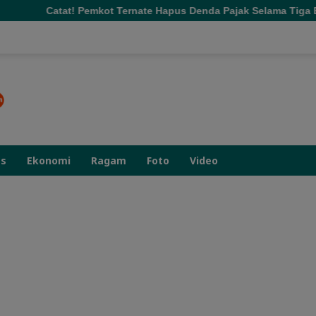
kot Ternate Hapus Denda Pajak Selama Tiga Bulan
Doron
as
Ekonomi
Ragam
Foto
Video