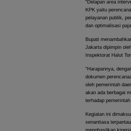
“Delapan area interv
KPK yaitu perencana
pelayanan publik, 
dan optimalisasi paja
Bupati menambahkan
Jakarta dipimpin ole
Inspektorat Halut T
“Harapannya, dengan
dokumen perencanaan
oleh pemerintah daer
akan ada berbagai 
terhadap pemerintah 
Kegiatan ini dimaks
senantiasa terpanta
menghasilkan kinerj