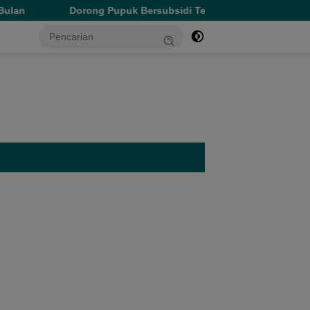
g Pupuk Bersubsidi Tepat Sasaran, Wagub Malut Tekankan Pentin
tutup