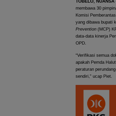
TOBELO, NUANSA
membawa 30 pimpinan
Komisi Pemberantasa
yang dibawa bupati 
Prevention
(MCP) KPK
data-data kinerja P
OPD.
“Verifikasi semua 
apakah Pemda Halut
peraturan perundang
sendiri,” ucap Piet.