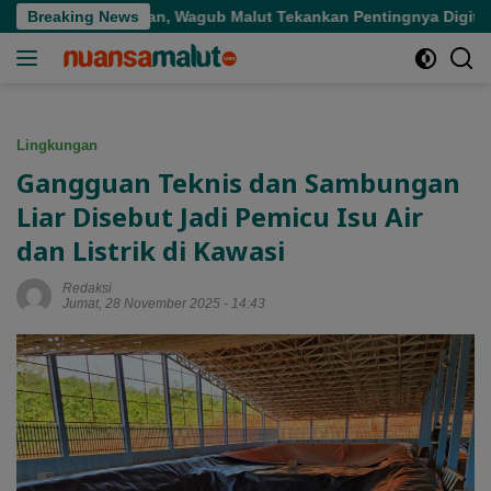
Langsung
epat Sasaran, Wagub Malut Tekankan Pentingnya Digitalisasi
Breaking News
ke
konten
Lingkungan
Gangguan Teknis dan Sambungan
Liar Disebut Jadi Pemicu Isu Air
dan Listrik di Kawasi
Redaksi
Jumat, 28 November 2025 - 14:43