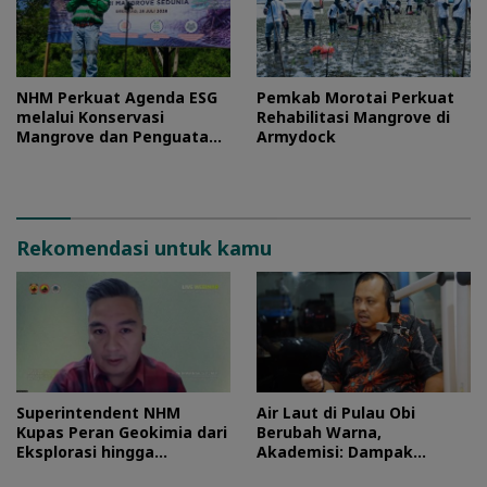
NHM Perkuat Agenda ESG
Pemkab Morotai Perkuat
melalui Konservasi
Rehabilitasi Mangrove di
Mangrove dan Penguatan
Armydock
Ekonomi Komunitas Pesisir
Rekomendasi untuk kamu
Superintendent NHM
Air Laut di Pulau Obi
Kupas Peran Geokimia dari
Berubah Warna,
Eksplorasi hingga
Akademisi: Dampak
Ekstraksi dalam Webinar
Blooming Fitoplankton