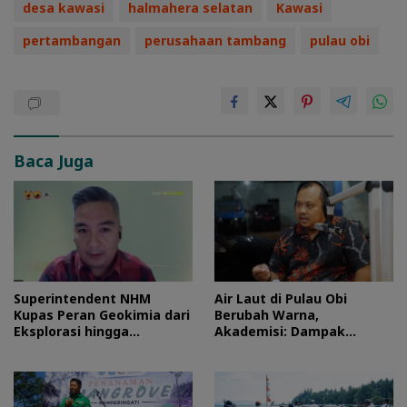
desa kawasi
halmahera selatan
Kawasi
pertambangan
perusahaan tambang
pulau obi
Baca Juga
Superintendent NHM
Air Laut di Pulau Obi
Kupas Peran Geokimia dari
Berubah Warna,
Eksplorasi hingga
Akademisi: Dampak
Ekstraksi dalam Webinar
Blooming Fitoplankton
MGEI-SC UNG
Musim Kemarau