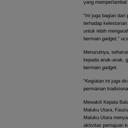
yang memperlambat 
“Ini juga bagian dar
terhadap kelestarian
untuk lebih mengara
bermain
gadget
,” uc
Menurutnya, seharusn
kepada anak-anak, g
bermain
gadget.
“Kegiatan ini juga d
permainan tradisional
Mewakili Kepala Bal
Maluku Utara, Fauzi
Maluku Utara menya
aktivitas pemajuan k