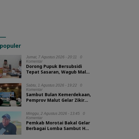
populer
Jumat, 7 Agustus 2026 - 20:11
0
Komentar
Dorong Pupuk Bersubsidi
Tepat Sasaran, Wagub Malut
Tekankan Pentingnya
Digitalisasi
Sabtu, 1 Agustus 2026 - 19:22
0
Komentar
Sambut Bulan Kemerdekaan,
Pemprov Malut Gelar Zikir
dan Doa Kebangsaan
Minggu, 2 Agustus 2026 - 13:45
0
Komentar
Pemkab Morotai Bakal Gelar
Berbagai Lomba Sambut HUT
ke-81 RI