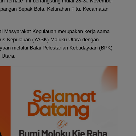
n Ternate” ini berlangsung mulai 28-30 November
apangan Sepak Bola, Kelurahan Fitu, Kecamatan
val Masyarakat Kepulauan merupakan kerja sama
ris Kepulauan (YASK) Maluku Utara dengan
aan melalui Balai Pelestarian Kebudayaan (BPK)
 Utara.