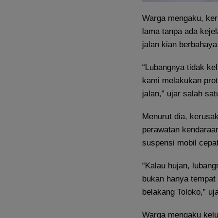
Warga mengaku, keru
lama tanpa ada keje
jalan kian berbahay
“Lubangnya tidak kel
kami melakukan pro
jalan,” ujar salah s
Menurut dia, kerusa
perawatan kendaraan
suspensi mobil cepa
“Kalau hujan, lubang
bukan hanya tempat i
belakang Toloko,” uj
Warga mengaku keluh