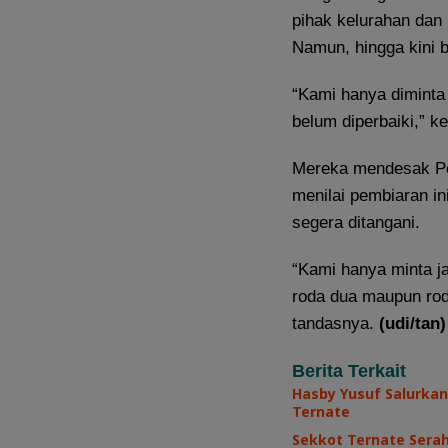
pihak kelurahan dan
Namun, hingga kini 
“Kami hanya diminta 
belum diperbaiki,” k
Mereka mendesak Pem
menilai pembiaran in
segera ditangani.
“Kami hanya minta j
roda dua maupun roda
tandasnya.
(udi/tan)
Berita Terkait
Hasby Yusuf Salurkan
Ternate
Sekkot Ternate Sera