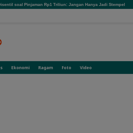
n Rp1 Triliun: Jangan Hanya Jadi Stempel
MBG dan Nilai 
as
Ekonomi
Ragam
Foto
Video