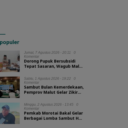
populer
Jumat, 7 Agustus 2026 - 20:11
0
Komentar
Dorong Pupuk Bersubsidi
Tepat Sasaran, Wagub Malut
Tekankan Pentingnya
Digitalisasi
Sabtu, 1 Agustus 2026 - 19:22
0
Komentar
Sambut Bulan Kemerdekaan,
Pemprov Malut Gelar Zikir
dan Doa Kebangsaan
Minggu, 2 Agustus 2026 - 13:45
0
Komentar
Pemkab Morotai Bakal Gelar
Berbagai Lomba Sambut HUT
ke-81 RI