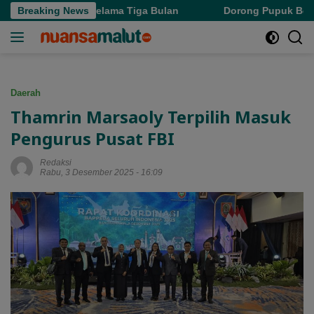
Langsung
nda Pajak Selama Tiga Bulan
Breaking News
Dorong Pupuk Bersubsidi T
ke
konten
Daerah
Thamrin Marsaoly Terpilih Masuk
Pengurus Pusat FBI
Redaksi
Rabu, 3 Desember 2025 - 16:09