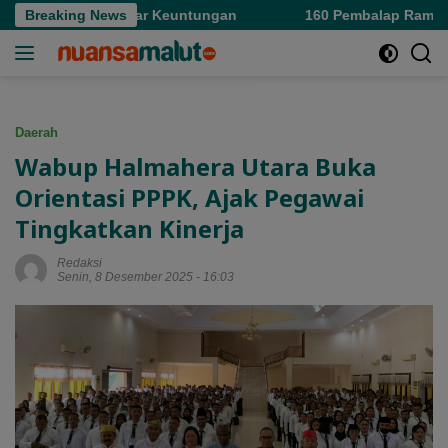
Langsung
n Hanya Kejar Keuntungan
Breaking News
160 Pembalap Ramaikan Drag 
ke
konten
Daerah
Wabup Halmahera Utara Buka
Orientasi PPPK, Ajak Pegawai
Tingkatkan Kinerja
Redaksi
Senin, 8 Desember 2025 - 16:03