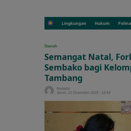
H
Lingkungan
Hukum
Polm
o
m
e
Daerah
Semangat Natal, Fo
Sembako bagi Kelomp
Tambang
Redaksi
Senin, 15 Desember 2025 - 18:44