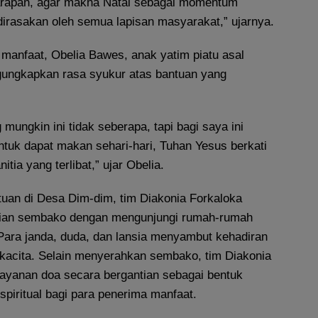
arapan, agar makna Natal sebagai momentum
dirasakan oleh semua lapisan masyarakat,” ujarnya.
 manfaat, Obelia Bawes, anak yatim piatu asal
ungkapkan rasa syukur atas bantuan yang
 mungkin ini tidak seberapa, tapi bagi saya ini
ntuk dapat makan sehari-hari, Tuhan Yesus berkati
tia yang terlibat,” ujar Obelia.
tuan di Desa Dim-dim, tim Diakonia Forkaloka
ian sembako dengan mengunjungi rumah-rumah
Para janda, duda, dan lansia menyambut kehadiran
kacita. Selain menyerahkan sembako, tim Diakonia
ayanan doa secara bergantian sebagai bentuk
piritual bagi para penerima manfaat.