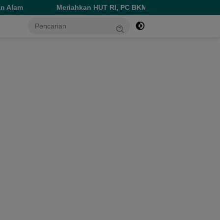
iahkan HUT RI, PC BKMT Ternate Utara Gelar Serangkaian Lomba I
tutup