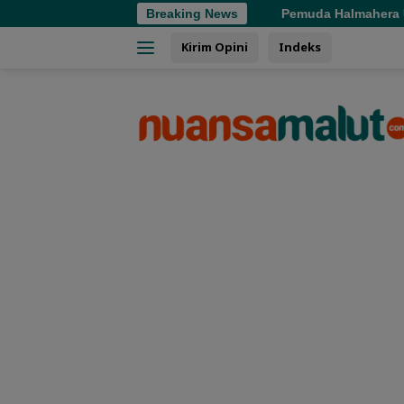
Langsung
Breaking News
Pemuda Halmahera Utara Ditemukan Men
ke
Kirim Opini
Indeks
konten
tutup