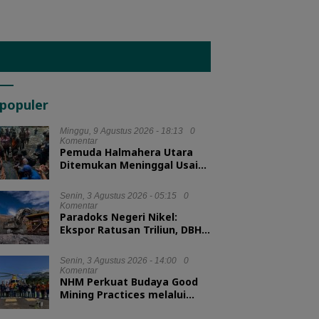
populer
Minggu, 9 Agustus 2026 - 18:13
0
Komentar
Pemuda Halmahera Utara
Ditemukan Meninggal Usai
Tenggelam di Air Terjun
Jembatan Alam
Senin, 3 Agustus 2026 - 05:15
0
Komentar
Paradoks Negeri Nikel:
Ekspor Ratusan Triliun, DBH
tak Sampai 1 Persen
Senin, 3 Agustus 2026 - 14:00
0
Komentar
NHM Perkuat Budaya Good
Mining Practices melalui
Binwas Terpadu ESDM