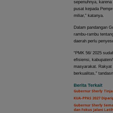
sepenuhnya, karena 
pusat kepada Pempro
miliar,” katanya.
Dalam pandangan Gu
rambu-rambu tentang
daerah perlu penyesu
“PMK 56/ 2025 sudah
efisiensi, kabupaten
masyarakat. Rakyat 
berkualitas,” tandas
Berita Terkait
Gubernur Sherly Tinj
KUA-PPAS 2027 Diparip
Gubernur Sherly Sem
dan Fokus Jalani Lat