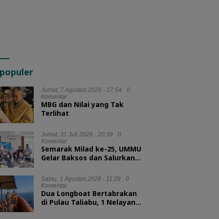
populer
Jumat, 7 Agustus 2026 - 17:54
0
Komentar
MBG dan Nilai yang Tak
Terlihat
Jumat, 31 Juli 2026 - 20:39
0
Komentar
Semarak Milad ke-25, UMMU
Gelar Baksos dan Salurkan
100 Paket Sembako bagi
Mahasiswa Kurang Mampu
Sabtu, 1 Agustus 2026 - 11:28
0
Komentar
Dua Longboat Bertabrakan
di Pulau Taliabu, 1 Nelayan
Hilang