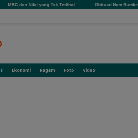
ng Tak Terlihat
Obituari Nam Rumkel: Kepergian Seora
as
Ekonomi
Ragam
Foto
Video