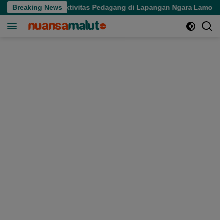
Langsung
 Tertibkan Aktivitas Pedagang di Lapangan Ngara Lamo
Breaking News
S
ke
konten