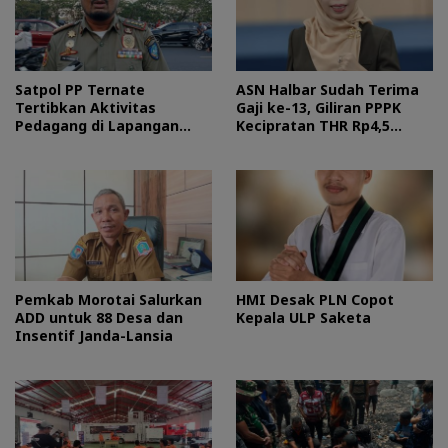
Satpol PP Ternate
ASN Halbar Sudah Terima
Tertibkan Aktivitas
Gaji ke-13, Giliran PPPK
Pedagang di Lapangan
Kecipratan THR Rp4,5
Ngara Lamo
Miliar Pekan Ini
Pemkab Morotai Salurkan
HMI Desak PLN Copot
ADD untuk 88 Desa dan
Kepala ULP Saketa
Insentif Janda-Lansia