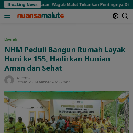
Langsung
i Tepat Sasaran, Wagub Malut Tekankan Pentingnya Digitalisasi
Breaking News
ke
konten
Daerah
NHM Peduli Bangun Rumah Layak
Huni ke 155, Hadirkan Hunian
Aman dan Sehat
Redaksi
Jumat, 26 Desember 2025 - 09:31