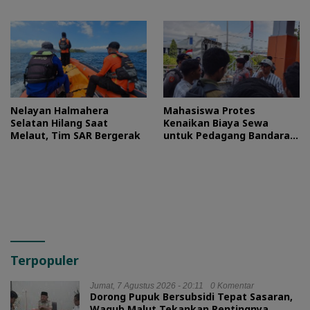
HUT RI
Nelayan Halmahera
Mahasiswa Protes
Selatan Hilang Saat
Kenaikan Biaya Sewa
Melaut, Tim SAR Bergerak
untuk Pedagang Bandara
Sultan Baabullah
Terpopuler
Jumat, 7 Agustus 2026 - 20:11
0 Komentar
Dorong Pupuk Bersubsidi Tepat Sasaran,
Wagub Malut Tekankan Pentingnya