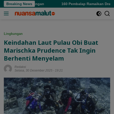
Langsung
Kejar Keuntungan
Breaking News
160 Pembalap Ramaikan Drag Race di S
ke
konten
Lingkungan
Keindahan Laut Pulau Obi Buat
Marischka Prudence Tak Ingin
Berhenti Menyelam
Redaksi
Selasa, 30 Desember 2025 - 19:21