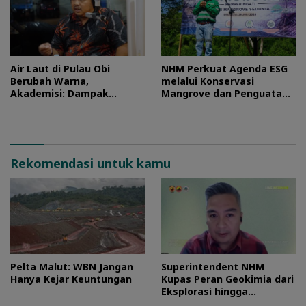
Air Laut di Pulau Obi
NHM Perkuat Agenda ESG
Berubah Warna,
melalui Konservasi
Akademisi: Dampak
Mangrove dan Penguatan
Blooming Fitoplankton
Ekonomi Komunitas Pesisir
Musim Kemarau
Rekomendasi untuk kamu
Pelta Malut: WBN Jangan
Superintendent NHM
Hanya Kejar Keuntungan
Kupas Peran Geokimia dari
Eksplorasi hingga
Ekstraksi dalam Webinar