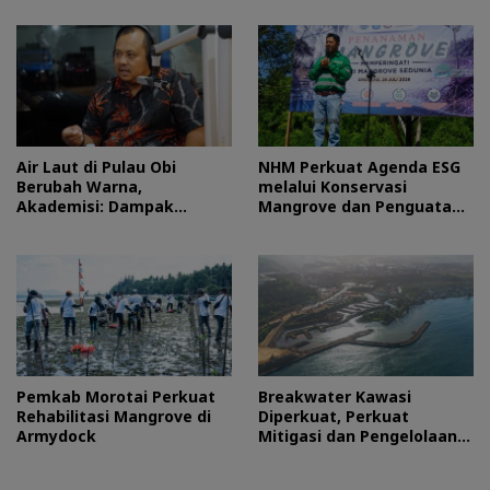
MGEI-SC UNG
Air Laut di Pulau Obi
NHM Perkuat Agenda ESG
Berubah Warna,
melalui Konservasi
Akademisi: Dampak
Mangrove dan Penguatan
Blooming Fitoplankton
Ekonomi Komunitas Pesisir
Musim Kemarau
Pemkab Morotai Perkuat
Breakwater Kawasi
Rehabilitasi Mangrove di
Diperkuat, Perkuat
Armydock
Mitigasi dan Pengelolaan
Lingkungan Pesisir