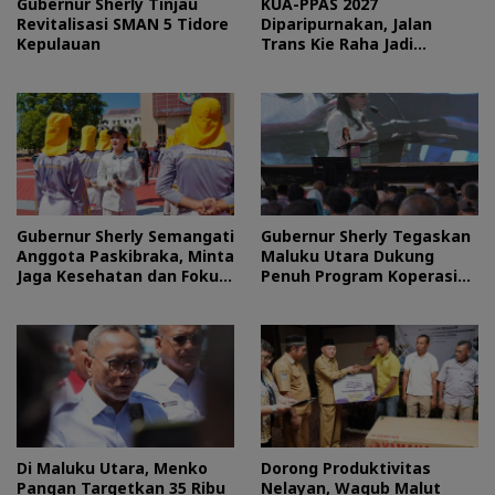
Gubernur Sherly Tinjau
KUA-PPAS 2027
Revitalisasi SMAN 5 Tidore
Diparipurnakan, Jalan
Kepulauan
Trans Kie Raha Jadi
Prioritas
Gubernur Sherly Semangati
Gubernur Sherly Tegaskan
Anggota Paskibraka, Minta
Maluku Utara Dukung
Jaga Kesehatan dan Fokus
Penuh Program Koperasi
Jalani Latihan
Merah Putih
Di Maluku Utara, Menko
Dorong Produktivitas
Pangan Targetkan 35 Ribu
Nelayan, Wagub Malut