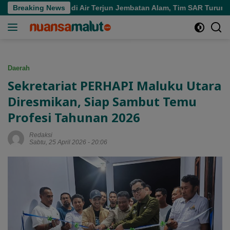
Langsung
Tenggelam di Air Terjun Jembatan Alam, Tim SAR Turun Tangan
Breaking News
ke
konten
Daerah
Sekretariat PERHAPI Maluku Utara
Diresmikan, Siap Sambut Temu
Profesi Tahunan 2026
Redaksi
Sabtu, 25 April 2026 - 20:06