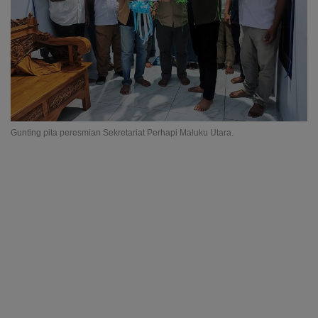
Gunting pita peresmian Sekretariat Perhapi Maluku Utara.