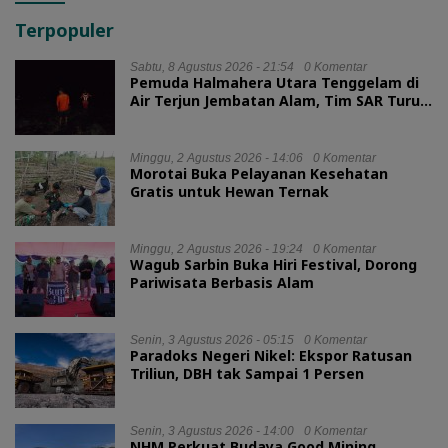
Terpopuler
Sabtu, 8 Agustus 2026 - 21:54
0 Komentar
Pemuda Halmahera Utara Tenggelam di
Air Terjun Jembatan Alam, Tim SAR Turun
Tangan
Minggu, 2 Agustus 2026 - 14:06
0 Komentar
Morotai Buka Pelayanan Kesehatan
Gratis untuk Hewan Ternak
Minggu, 2 Agustus 2026 - 19:24
0 Komentar
Wagub Sarbin Buka Hiri Festival, Dorong
Pariwisata Berbasis Alam
Senin, 3 Agustus 2026 - 05:15
0 Komentar
Paradoks Negeri Nikel: Ekspor Ratusan
Triliun, DBH tak Sampai 1 Persen
Senin, 3 Agustus 2026 - 14:00
0 Komentar
NHM Perkuat Budaya Good Mining