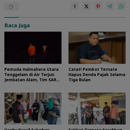
Baca Juga
Pemuda Halmahera Utara
Catat! Pemkot Ternate
Tenggelam di Air Terjun
Hapus Denda Pajak Selama
Jembatan Alam, Tim SAR
Tiga Bulan
Turun Tangan
Hasby Yusuf Salurkan
Sekkot Ternate Serahkan