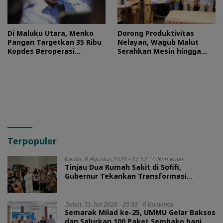
Di Maluku Utara, Menko
Dorong Produktivitas
Pangan Targetkan 35 Ribu
Nelayan, Wagub Malut
Kopdes Beroperasi
Serahkan Mesin hingga
September 2026
Dokumen Legalitas
Terpopuler
Kamis, 6 Agustus 2026 - 17:52
0 Komentar
Tinjau Dua Rumah Sakit di Sofifi,
Gubernur Tekankan Transformasi
Layanan Kesehatan
Jumat, 31 Juli 2026 - 20:39
0 Komentar
Semarak Milad ke-25, UMMU Gelar Baksos
dan Salurkan 100 Paket Sembako bagi