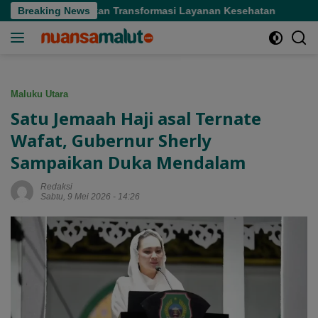
Langsung
bernur Tekankan Transformasi Layanan Kesehatan
Breaking News
Gubernu
ke
konten
Maluku Utara
Satu Jemaah Haji asal Ternate
Wafat, Gubernur Sherly
Sampaikan Duka Mendalam
Redaksi
Sabtu, 9 Mei 2026 - 14:26