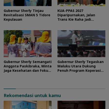
Gubernur Sherly Tinjau
KUA-PPAS 2027
Revitalisasi SMAN 5 Tidore
Diparipurnakan, Jalan
Kepulauan
Trans Kie Raha Jadi
Prioritas
Gubernur Sherly Semangati
Gubernur Sherly Tegaskan
Anggota Paskibraka, Minta
Maluku Utara Dukung
Jaga Kesehatan dan Fokus
Penuh Program Koperasi
Jalani Latihan
Merah Putih
Rekomendasi untuk kamu