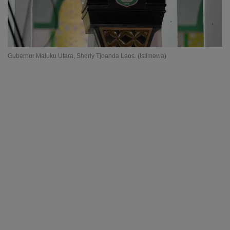
Gubernur Maluku Utara, Sherly Tjoanda Laos. (Istimewa)