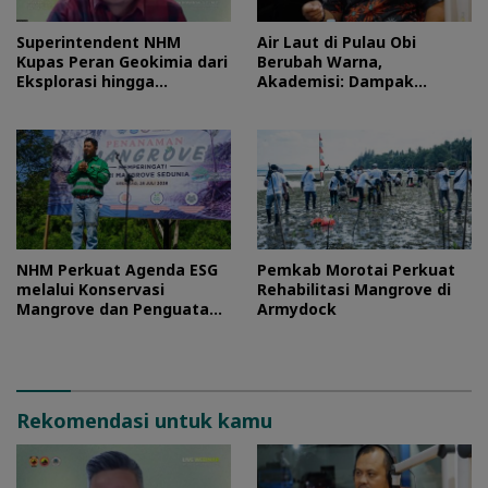
Superintendent NHM
Air Laut di Pulau Obi
Kupas Peran Geokimia dari
Berubah Warna,
Eksplorasi hingga
Akademisi: Dampak
Ekstraksi dalam Webinar
Blooming Fitoplankton
MGEI-SC UNG
Musim Kemarau
NHM Perkuat Agenda ESG
Pemkab Morotai Perkuat
melalui Konservasi
Rehabilitasi Mangrove di
Mangrove dan Penguatan
Armydock
Ekonomi Komunitas Pesisir
Rekomendasi untuk kamu