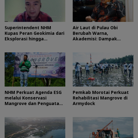
Superintendent NHM
Air Laut di Pulau Obi
Kupas Peran Geokimia dari
Berubah Warna,
Eksplorasi hingga
Akademisi: Dampak
Ekstraksi dalam Webinar
Blooming Fitoplankton
MGEI-SC UNG
Musim Kemarau
NHM Perkuat Agenda ESG
Pemkab Morotai Perkuat
melalui Konservasi
Rehabilitasi Mangrove di
Mangrove dan Penguatan
Armydock
Ekonomi Komunitas Pesisir