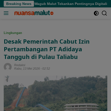
Langsung
asaran, Wagub Malut Tekankan Pentingnya Digitalisasi
Breaking News
H
ke
konten
Lingkungan
Desak Pemerintah Cabut Izin
Pertambangan PT Adidaya
Tangguh di Pulau Taliabu
Redaksi
Rabu, 13 Mei 2026 - 02:52