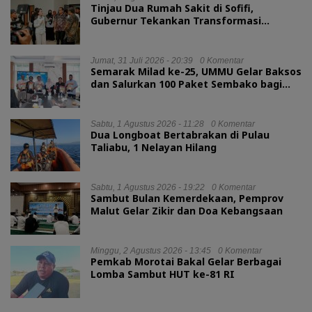
Tinjau Dua Rumah Sakit di Sofifi,
Gubernur Tekankan Transformasi
Layanan Kesehatan
Jumat, 31 Juli 2026 - 20:39
0 Komentar
Semarak Milad ke-25, UMMU Gelar Baksos
dan Salurkan 100 Paket Sembako bagi
Mahasiswa Kurang Mampu
Sabtu, 1 Agustus 2026 - 11:28
0 Komentar
Dua Longboat Bertabrakan di Pulau
Taliabu, 1 Nelayan Hilang
Sabtu, 1 Agustus 2026 - 19:22
0 Komentar
Sambut Bulan Kemerdekaan, Pemprov
Malut Gelar Zikir dan Doa Kebangsaan
Minggu, 2 Agustus 2026 - 13:45
0 Komentar
Pemkab Morotai Bakal Gelar Berbagai
Lomba Sambut HUT ke-81 RI