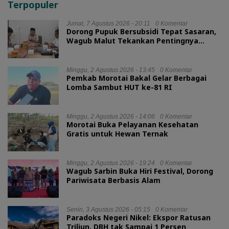
Terpopuler
Jumat, 7 Agustus 2026 - 20:11
0 Komentar
Dorong Pupuk Bersubsidi Tepat Sasaran,
Wagub Malut Tekankan Pentingnya
Digitalisasi
Minggu, 2 Agustus 2026 - 13:45
0 Komentar
Pemkab Morotai Bakal Gelar Berbagai
Lomba Sambut HUT ke-81 RI
Minggu, 2 Agustus 2026 - 14:06
0 Komentar
Morotai Buka Pelayanan Kesehatan
Gratis untuk Hewan Ternak
Minggu, 2 Agustus 2026 - 19:24
0 Komentar
Wagub Sarbin Buka Hiri Festival, Dorong
Pariwisata Berbasis Alam
Senin, 3 Agustus 2026 - 05:15
0 Komentar
Paradoks Negeri Nikel: Ekspor Ratusan
Triliun, DBH tak Sampai 1 Persen