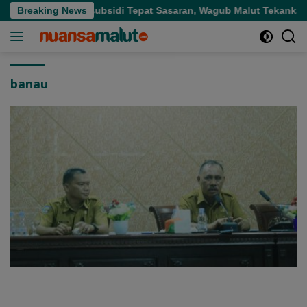
Langsung
orong Pupuk Bersubsidi Tepat Sasaran, Wagub Malut Tekankan Pen
Breaking News
ke
konten
banau