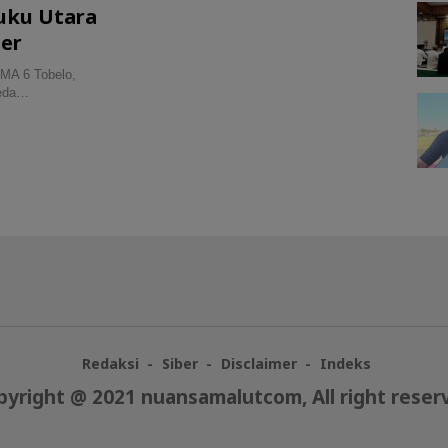
luku Utara
ter
MA 6 Tobelo,
beda…
Redaksi
Siber
Disclaimer
Indeks
pyright @ 2021 nuansamalutcom, All right reser