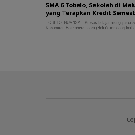
SMA 6 Tobelo, Sekolah di Ma
yang Terapkan Kredit Semes
TOBELO, NUANSA – Proses belajar-mengajar di S
Kabupaten Halmahera Utara (Halut), terbilang ber
Co