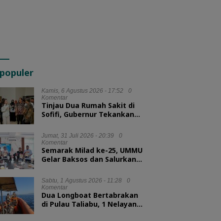
populer
Kamis, 6 Agustus 2026 - 17:52
0
Komentar
Tinjau Dua Rumah Sakit di
Sofifi, Gubernur Tekankan
Transformasi Layanan
Kesehatan
Jumat, 31 Juli 2026 - 20:39
0
Komentar
Semarak Milad ke-25, UMMU
Gelar Baksos dan Salurkan
100 Paket Sembako bagi
Mahasiswa Kurang Mampu
Sabtu, 1 Agustus 2026 - 11:28
0
Komentar
Dua Longboat Bertabrakan
di Pulau Taliabu, 1 Nelayan
Hilang