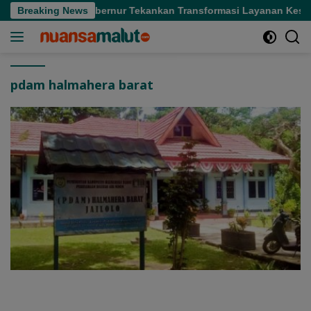
Langsung
Sakit di Sofifi, Gubernur Tekankan Transformasi Layanan Keseha
Breaking News
ke
konten
pdam halmahera barat