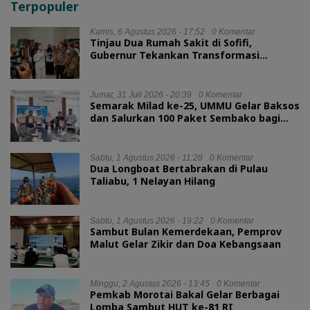
Terpopuler
Kamis, 6 Agustus 2026 - 17:52
0 Komentar
Tinjau Dua Rumah Sakit di Sofifi,
Gubernur Tekankan Transformasi
Layanan Kesehatan
Jumat, 31 Juli 2026 - 20:39
0 Komentar
Semarak Milad ke-25, UMMU Gelar Baksos
dan Salurkan 100 Paket Sembako bagi
Mahasiswa Kurang Mampu
Sabtu, 1 Agustus 2026 - 11:28
0 Komentar
Dua Longboat Bertabrakan di Pulau
Taliabu, 1 Nelayan Hilang
Sabtu, 1 Agustus 2026 - 19:22
0 Komentar
Sambut Bulan Kemerdekaan, Pemprov
Malut Gelar Zikir dan Doa Kebangsaan
Minggu, 2 Agustus 2026 - 13:45
0 Komentar
Pemkab Morotai Bakal Gelar Berbagai
Lomba Sambut HUT ke-81 RI