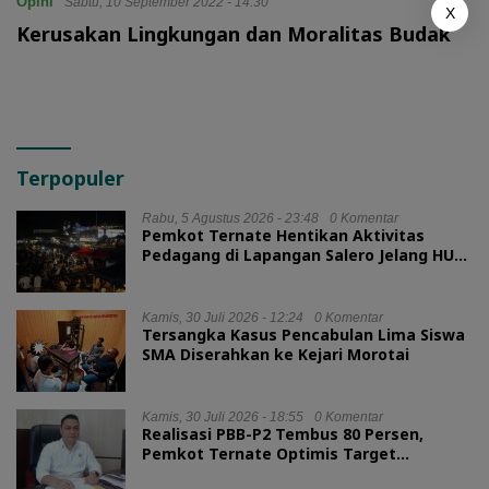
Opini
Sabtu, 10 September 2022 - 14:30
X
Kerusakan Lingkungan dan Moralitas Budak
Terpopuler
Rabu, 5 Agustus 2026 - 23:48
0 Komentar
Pemkot Ternate Hentikan Aktivitas
Pedagang di Lapangan Salero Jelang HUT
RI
Kamis, 30 Juli 2026 - 12:24
0 Komentar
Tersangka Kasus Pencabulan Lima Siswa
SMA Diserahkan ke Kejari Morotai
Kamis, 30 Juli 2026 - 18:55
0 Komentar
Realisasi PBB-P2 Tembus 80 Persen,
Pemkot Ternate Optimis Target
Tercapai