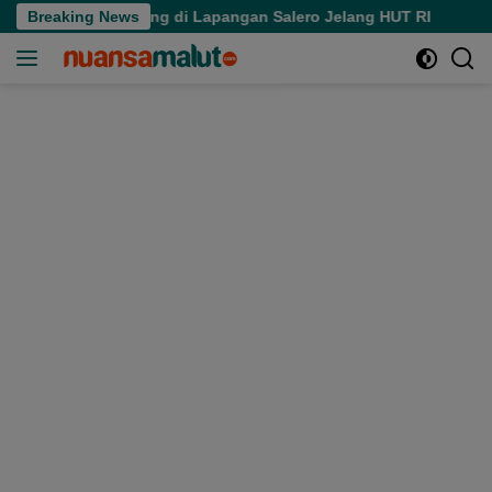
Langsung
 Aktivitas Pedagang di Lapangan Salero Jelang HUT RI
Breaking News
S
ke
konten