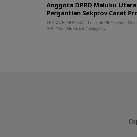
Anggota DPRD Maluku Utara
Pergantian Sekprov Cacat Pr
TERNATE, NUANSA – Langkah Plt Gubernur Maluku
M Al Yasin Ali, dalam mengganti…
Co