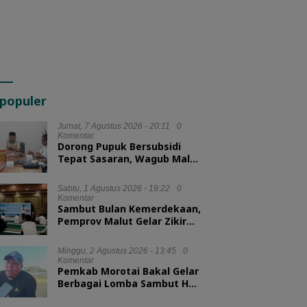
populer
Jumat, 7 Agustus 2026 - 20:11
0
Komentar
Dorong Pupuk Bersubsidi
Tepat Sasaran, Wagub Malut
Tekankan Pentingnya
Digitalisasi
Sabtu, 1 Agustus 2026 - 19:22
0
Komentar
Sambut Bulan Kemerdekaan,
Pemprov Malut Gelar Zikir
dan Doa Kebangsaan
Minggu, 2 Agustus 2026 - 13:45
0
Komentar
Pemkab Morotai Bakal Gelar
Berbagai Lomba Sambut HUT
ke-81 RI