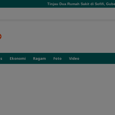
Tinjau Dua Rumah Sakit di Sofifi, Gubern
as
Ekonomi
Ragam
Foto
Video