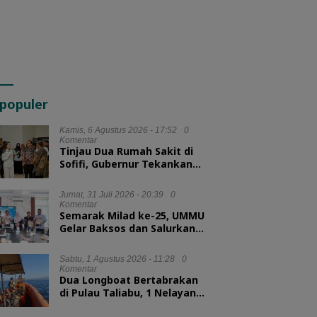
populer
Kamis, 6 Agustus 2026 - 17:52
0
Komentar
Tinjau Dua Rumah Sakit di
Sofifi, Gubernur Tekankan
Transformasi Layanan
Kesehatan
Jumat, 31 Juli 2026 - 20:39
0
Komentar
Semarak Milad ke-25, UMMU
Gelar Baksos dan Salurkan
100 Paket Sembako bagi
Mahasiswa Kurang Mampu
Sabtu, 1 Agustus 2026 - 11:28
0
Komentar
Dua Longboat Bertabrakan
di Pulau Taliabu, 1 Nelayan
Hilang