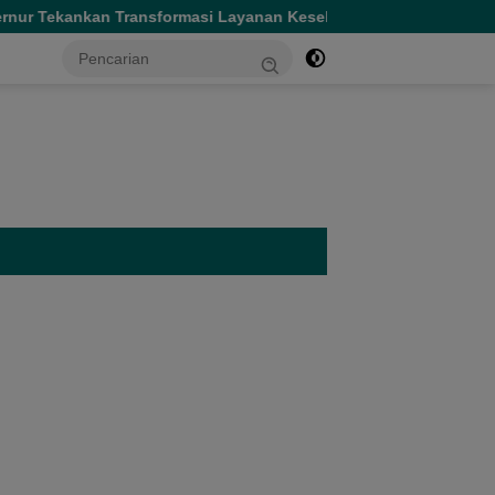
ur Tekankan Transformasi Layanan Kesehatan
Gubernur Sh
tutup