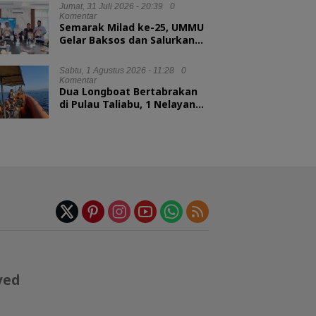
Sportivitas
Jumat, 31 Juli 2026 - 20:39
0
Komentar
Semarak Milad ke-25, UMMU
Gelar Baksos dan Salurkan
100 Paket Sembako bagi
Mahasiswa Kurang Mampu
Sabtu, 1 Agustus 2026 - 11:28
0
Komentar
Dua Longboat Bertabrakan
di Pulau Taliabu, 1 Nelayan
Hilang
ved