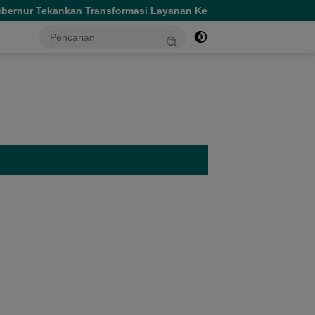
rnur Tekankan Transformasi Layanan Kesehatan
Gubernur 
tutup