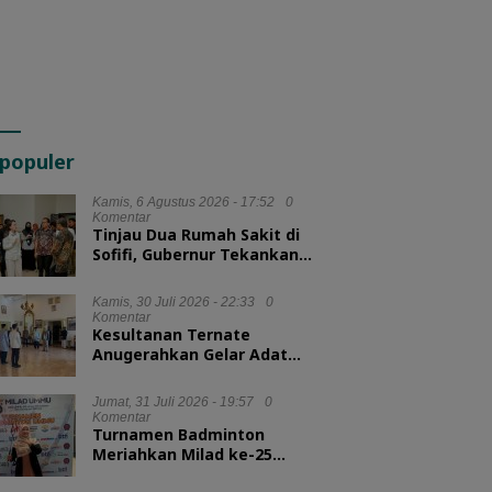
populer
Kamis, 6 Agustus 2026 - 17:52
0
Komentar
Tinjau Dua Rumah Sakit di
Sofifi, Gubernur Tekankan
Transformasi Layanan
Kesehatan
Kamis, 30 Juli 2026 - 22:33
0
Komentar
Kesultanan Ternate
Anugerahkan Gelar Adat
untuk Kepala BKN dan
Kepala LAN RI
Jumat, 31 Juli 2026 - 19:57
0
Komentar
Turnamen Badminton
Meriahkan Milad ke-25
UMMU, Rektor Tekankan