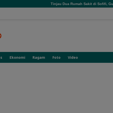
Tinjau Dua Rumah Sakit di Sofifi, Gube
as
Ekonomi
Ragam
Foto
Video