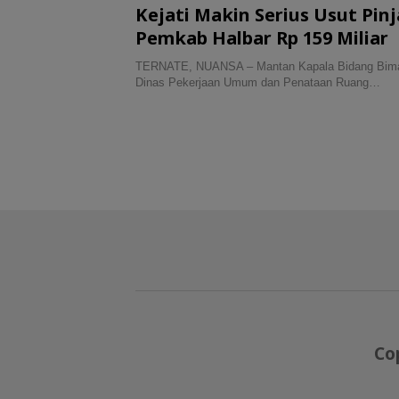
Kejati Makin Serius Usut Pi
Pemkab Halbar Rp 159 Miliar
TERNATE, NUANSA – Mantan Kapala Bidang Bim
Dinas Pekerjaan Umum dan Penataan Ruang…
Co