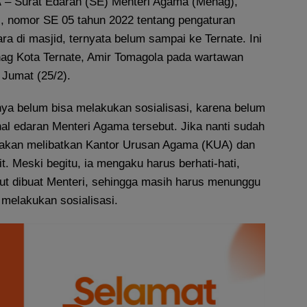
A
– Surat Edaran (SE) Menteri Agama (Menag),
, nomor SE 05 tahun 2022 tentang pengaturan
a di masjid, ternyata belum sampai ke Ternate. Ini
ag Kota Ternate, Amir Tomagola pada wartawan
Jumat (25/2).
nya belum bisa melakukan sosialisasi, karena belum
al edaran Menteri Agama tersebut. Jika nanti sudah
si akan melibatkan Kantor Urusan Agama (KUA) dan
it. Meski begitu, ia mengaku harus berhati-hati,
but dibuat Menteri, sehingga masih harus menunggu
 melakukan sosialisasi.