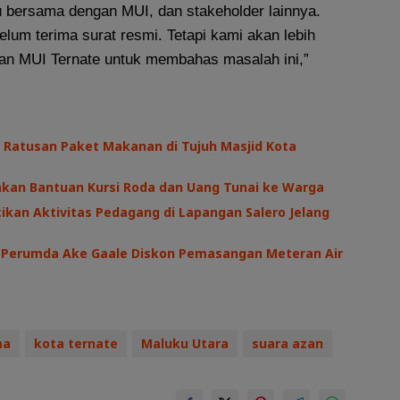
 bersama dengan MUI, dan stakeholder lainnya.
elum terima surat resmi. Tetapi kami akan lebih
gan MUI Ternate untuk membahas masalah ini,”
 Ratusan Paket Makanan di Tujuh Masjid Kota
hkan Bantuan Kursi Roda dan Uang Tunai ke Warga
kan Aktivitas Pedagang di Lapangan Salero Jelang
I, Perumda Ake Gaale Diskon Pemasangan Meteran Air
ma
kota ternate
Maluku Utara
suara azan