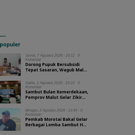
populer
Jumat, 7 Agustus 2026 - 20:11
0
Komentar
Dorong Pupuk Bersubsidi
Tepat Sasaran, Wagub Malut
Tekankan Pentingnya
Digitalisasi
Sabtu, 1 Agustus 2026 - 19:22
0
Komentar
Sambut Bulan Kemerdekaan,
Pemprov Malut Gelar Zikir
dan Doa Kebangsaan
Minggu, 2 Agustus 2026 - 13:45
0
Komentar
Pemkab Morotai Bakal Gelar
Berbagai Lomba Sambut HUT
ke-81 RI