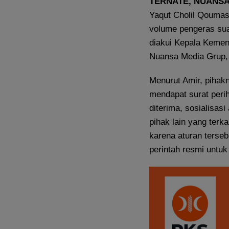
TERNATE, NUANS
Yaqut Cholil Qoumas
volume pengeras suar
diakui Kepala Kemen
Nuansa Media Grup, 
Menurut Amir, pihak
mendapat surat perih
diterima, sosialisa
pihak lain yang terka
karena aturan terse
perintah resmi untuk