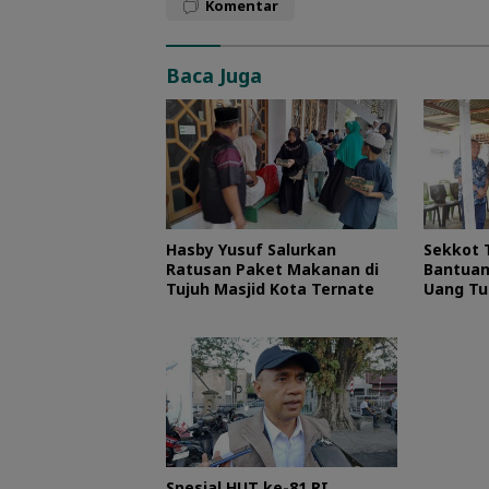
Komentar
Baca Juga
Hasby Yusuf Salurkan
Sekkot 
Ratusan Paket Makanan di
Bantuan
Tujuh Masjid Kota Ternate
Uang Tu
Spesial HUT ke-81 RI,