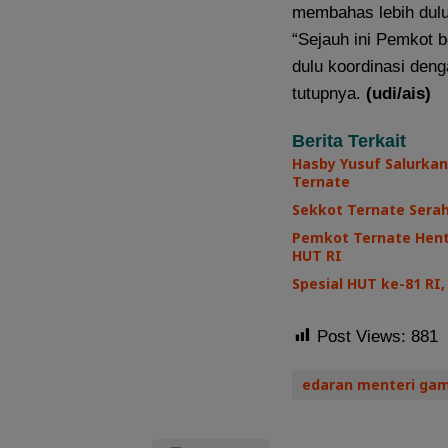
membahas lebih dulu
“Sejauh ini Pemkot b
dulu koordinasi den
tutupnya.
(udi/ais)
Berita Terkait
Hasby Yusuf Salurkan
Ternate
Sekkot Ternate Sera
Pemkot Ternate Henti
HUT RI
Spesial HUT ke-81 R
Post Views:
881
edaran menteri ga