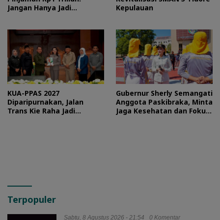
Jangan Hanya Jadi
Kepulauan
Stempel
KUA-PPAS 2027
Gubernur Sherly Semangati
Diparipurnakan, Jalan
Anggota Paskibraka, Minta
Trans Kie Raha Jadi
Jaga Kesehatan dan Fokus
Prioritas
Jalani Latihan
Terpopuler
Sabtu, 8 Agustus 2026 - 21:54
0 Komentar