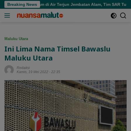
Langsung
ra Tenggelam di Air Terjun Jembatan Alam, Tim SAR Turun Tang
Breaking News
ke
konten
Maluku Utara
Ini Lima Nama Timsel Bawaslu
Maluku Utara
Redaksi
Kamis, 19 Mei 2022 - 22:35