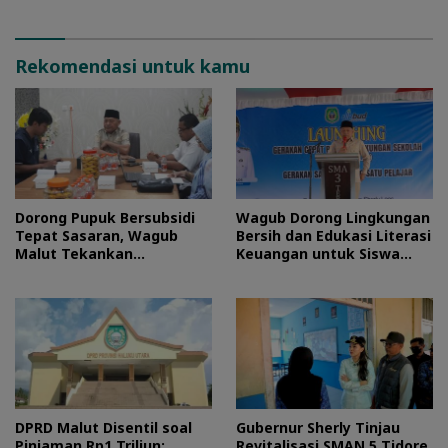
Rekomendasi untuk kamu
Dorong Pupuk Bersubsidi
Wagub Dorong Lingkungan
Tepat Sasaran, Wagub
Bersih dan Edukasi Literasi
Malut Tekankan
Keuangan untuk Siswa
Pentingnya Digitalisasi
Maluku Utara
DPRD Malut Disentil soal
Gubernur Sherly Tinjau
Pinjaman Rp1 Triliun:
Revitalisasi SMAN 5 Tidore