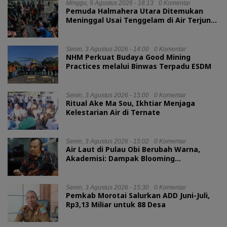
Minggu, 9 Agustus 2026 - 18:13
0 Komentar
Pemuda Halmahera Utara Ditemukan
Meninggal Usai Tenggelam di Air Terjun
Jembatan Alam
Senin, 3 Agustus 2026 - 14:00
0 Komentar
NHM Perkuat Budaya Good Mining
Practices melalui Binwas Terpadu ESDM
Senin, 3 Agustus 2026 - 15:00
0 Komentar
Ritual Ake Ma Sou, Ikhtiar Menjaga
Kelestarian Air di Ternate
Senin, 3 Agustus 2026 - 15:02
0 Komentar
Air Laut di Pulau Obi Berubah Warna,
Akademisi: Dampak Blooming
Fitoplankton Musim Kemarau
Senin, 3 Agustus 2026 - 15:30
0 Komentar
Pemkab Morotai Salurkan ADD Juni-Juli,
Rp3,13 Miliar untuk 88 Desa