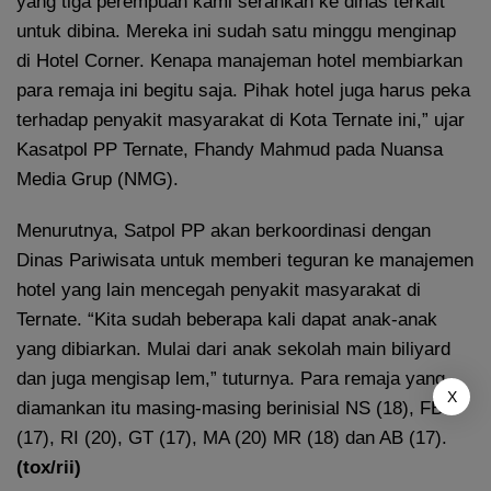
yang tiga perempuan kami serahkan ke dinas terkait
untuk dibina. Mereka ini sudah satu minggu menginap
di Hotel Corner. Kenapa manajeman hotel membiarkan
para remaja ini begitu saja. Pihak hotel juga harus peka
terhadap penyakit masyarakat di Kota Ternate ini,” ujar
Kasatpol PP Ternate, Fhandy Mahmud pada Nuansa
Media Grup (NMG).
Menurutnya, Satpol PP akan berkoordinasi dengan
Dinas Pariwisata untuk memberi teguran ke manajemen
hotel yang lain mencegah penyakit masyarakat di
Ternate. “Kita sudah beberapa kali dapat anak-anak
yang dibiarkan. Mulai dari anak sekolah main biliyard
dan juga mengisap lem,” tuturnya. Para remaja yang
X
diamankan itu masing-masing berinisial NS (18), FB
(17), RI (20), GT (17), MA (20) MR (18) dan AB (17).
(tox/rii)