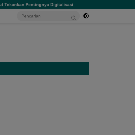
 Digitalisasi
Hasby Yusuf Salurkan Ratusan Paket Maka
tutup