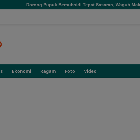
upuk Bersubsidi Tepat Sasaran, Wagub Malut Tekankan Pentingnya
as
Ekonomi
Ragam
Foto
Video