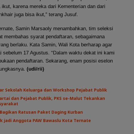
a ikut, karena mereka dari Kementerian dan dari
hair juga bisa ikut,” terang Jusuf.
nate, Samin Marsaoly menambahkan, tim seleksi
at membahas syarat pendaftaran, sebagaimana
yang berlaku. Kata Samin, Wali Kota berharap agar
ai sebelum 17 Agustus. “Dalam waktu dekat ini kami
kaan pendaftaran. Sekarang, enam posisi eselon
” pungkasnya.
(udi/rii)
ar Sekolah Keluarga dan Workshop Pejabat Publik
Partai dan Pejabat Publik, PKS se-Malut Tekankan
syarakat
 Bagikan Ratusan Paket Daging Kurban
tik jadi Anggota PAW Bawaslu Kota Ternate