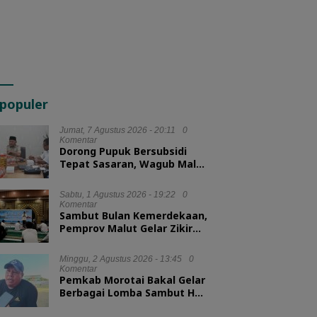
populer
Jumat, 7 Agustus 2026 - 20:11
0
Komentar
Dorong Pupuk Bersubsidi
Tepat Sasaran, Wagub Malut
Tekankan Pentingnya
Digitalisasi
Sabtu, 1 Agustus 2026 - 19:22
0
Komentar
Sambut Bulan Kemerdekaan,
Pemprov Malut Gelar Zikir
dan Doa Kebangsaan
Minggu, 2 Agustus 2026 - 13:45
0
Komentar
Pemkab Morotai Bakal Gelar
Berbagai Lomba Sambut HUT
ke-81 RI