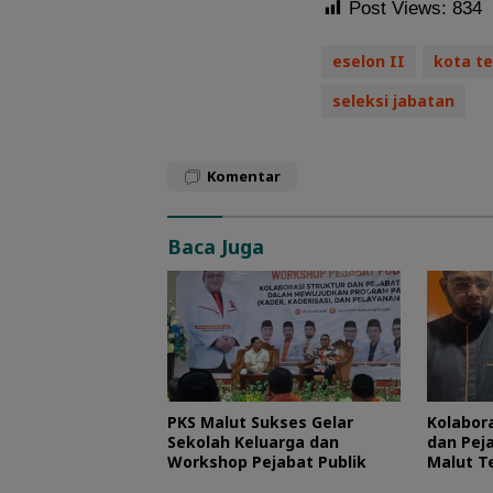
Post Views:
834
eselon II
kota t
seleksi jabatan
Komentar
Baca Juga
PKS Malut Sukses Gelar
Kolabora
Sekolah Keluarga dan
dan Peja
Workshop Pejabat Publik
Malut T
Layani 