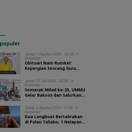
populer
Jumat, 7 Agustus 2026 - 10:58
0
Komentar
Obituari Nam Rumkel:
Kepergian Seorang Guru
yang Mengajarkan
Kesederhanaan
Jumat, 31 Juli 2026 - 20:39
0
Komentar
Semarak Milad ke-25, UMMU
Gelar Baksos dan Salurkan
100 Paket Sembako bagi
Mahasiswa Kurang Mampu
Sabtu, 1 Agustus 2026 - 11:28
0
Komentar
Dua Longboat Bertabrakan
di Pulau Taliabu, 1 Nelayan
Hilang