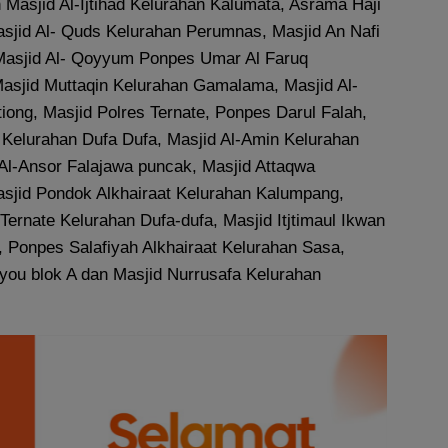
 Masjid Al-Ijtihad Kelurahan Kalumata, Asrama Haji
sjid Al- Quds Kelurahan Perumnas, Masjid An Nafi
Masjid Al- Qoyyum Ponpes Umar Al Faruq
Masjid Muttaqin Kelurahan Gamalama, Masjid Al-
iong, Masjid Polres Ternate, Ponpes Darul Falah,
g Kelurahan Dufa Dufa, Masjid Al-Amin Kelurahan
Al-Ansor Falajawa puncak, Masjid Attaqwa
sjid Pondok Alkhairaat Kelurahan Kalumpang,
ernate Kelurahan Dufa-dufa, Masjid Itjtimaul Ikwan
 Ponpes Salafiyah Alkhairaat Kelurahan Sasa,
you blok A dan Masjid Nurrusafa Kelurahan