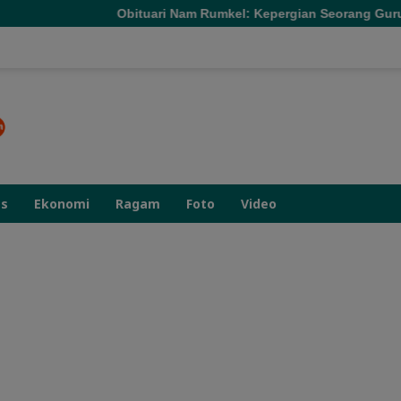
bituari Nam Rumkel: Kepergian Seorang Guru yang Mengajarka
as
Ekonomi
Ragam
Foto
Video