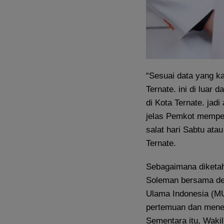
“Sesuai data yang ka
Ternate. ini di luar 
di Kota Ternate. jad
jelas Pemkot memper
salat hari Sabtu ata
Ternate.
Sebagaimana diketahu
Soleman bersama den
Ulama Indonesia (MU
pertemuan dan menet
Sementara itu, Waki