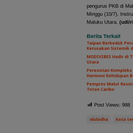
pengurus PKB di Mal
Minggu (10/7). Inst
Maluku Utara.
(udi/ri
Berita Terkait
Taipan Berkedok Per
Kerusakan Sistemik 
MODIVIBES Hadir di T
Utara
Peresmian Kompleks 
Harmoni Kehidupan B
Pemprov Malut Resmi
Toton Caribo
Post Views:
988
iduladha
kota te