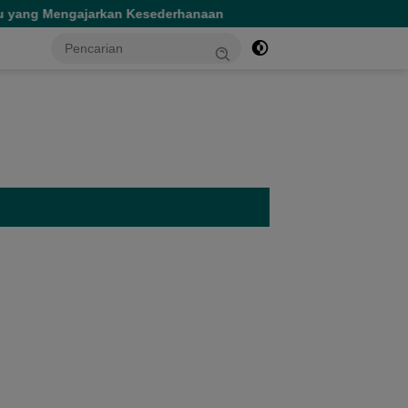
n Kesederhanaan
Tinjau Dua Rumah Sakit di Sofifi, Gub
tutup