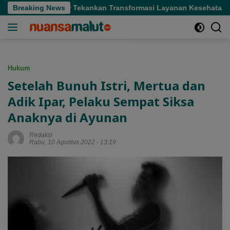
Langsung
ifi, Gubernur Tekankan Transformasi Layanan Kesehatan
Breaking News
ke
konten
Hukum
Setelah Bunuh Istri, Mertua dan
Adik Ipar, Pelaku Sempat Siksa
Anaknya di Ayunan
Redaksi
Rabu, 10 Agustus 2022 - 13:19