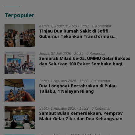
Terpopuler
Kamis, 6 Agustus 2026 - 17:52
0 Komentar
Tinjau Dua Rumah Sakit di Sofifi,
Gubernur Tekankan Transformasi
Layanan Kesehatan
Jumat, 31 Juli 2026 - 20:39
0 Komentar
Semarak Milad ke-25, UMMU Gelar Baksos
dan Salurkan 100 Paket Sembako bagi
Mahasiswa Kurang Mampu
Sabtu, 1 Agustus 2026 - 11:28
0 Komentar
Dua Longboat Bertabrakan di Pulau
Taliabu, 1 Nelayan Hilang
Sabtu, 1 Agustus 2026 - 19:22
0 Komentar
Sambut Bulan Kemerdekaan, Pemprov
Malut Gelar Zikir dan Doa Kebangsaan