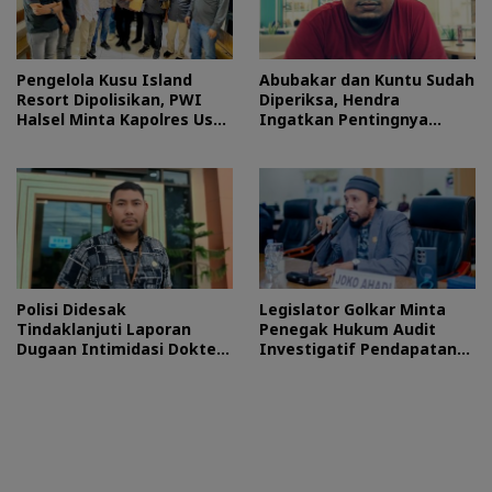
Pengelola Kusu Island
Abubakar dan Kuntu Sudah
Resort Dipolisikan, PWI
Diperiksa, Hendra
Halsel Minta Kapolres Usut
Ingatkan Pentingnya
Tuntas
Proses Hukum
Polisi Didesak
Legislator Golkar Minta
Tindaklanjuti Laporan
Penegak Hukum Audit
Dugaan Intimidasi Dokter
Investigatif Pendapatan
RSUD Jailolo
BLUD RSUD Jailolo