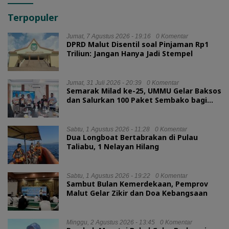
Terpopuler
Jumat, 7 Agustus 2026 - 19:16
0 Komentar
DPRD Malut Disentil soal Pinjaman Rp1
Triliun: Jangan Hanya Jadi Stempel
Jumat, 31 Juli 2026 - 20:39
0 Komentar
Semarak Milad ke-25, UMMU Gelar Baksos
dan Salurkan 100 Paket Sembako bagi
Mahasiswa Kurang Mampu
Sabtu, 1 Agustus 2026 - 11:28
0 Komentar
Dua Longboat Bertabrakan di Pulau
Taliabu, 1 Nelayan Hilang
Sabtu, 1 Agustus 2026 - 19:22
0 Komentar
Sambut Bulan Kemerdekaan, Pemprov
Malut Gelar Zikir dan Doa Kebangsaan
Minggu, 2 Agustus 2026 - 13:45
0 Komentar