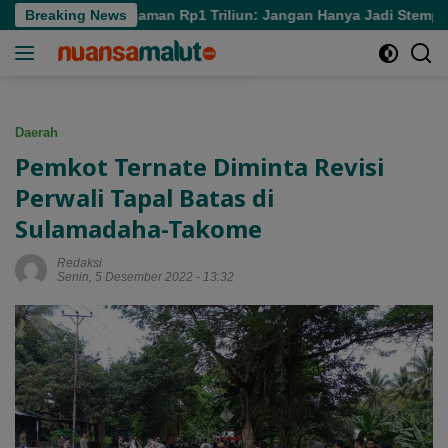
Langsung
ntil soal Pinjaman Rp1 Triliun: Jangan Hanya Jadi Stempel
Breaking News
ke
konten
Daerah
Pemkot Ternate Diminta Revisi
Perwali Tapal Batas di
Sulamadaha-Takome
Redaksi
Senin, 5 Desember 2022 - 13:32