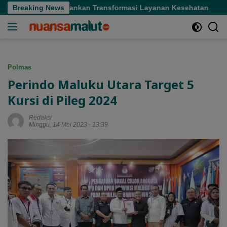
Langsung
Gubernur Tekankan Transformasi Layanan Kesehatan
Breaking News
Guber
ke
konten
Polmas
Perindo Maluku Utara Target 5
Kursi di Pileg 2024
Redaksi
Minggu, 14 Mei 2023 - 13:39