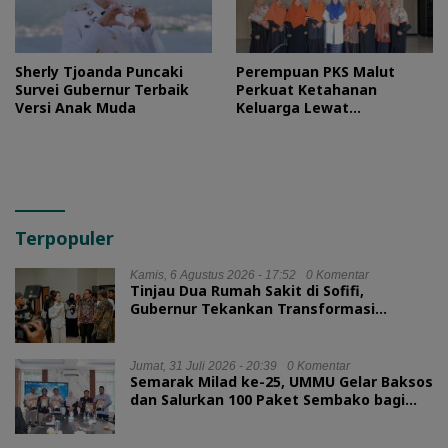
Sherly Tjoanda Puncaki
Perempuan PKS Malut
Survei Gubernur Terbaik
Perkuat Ketahanan
Versi Anak Muda
Keluarga Lewat
Silaturahmi Bareng Ketua
TP PKK Provinsi
Terpopuler
Kamis, 6 Agustus 2026 - 17:52
0 Komentar
Tinjau Dua Rumah Sakit di Sofifi,
Gubernur Tekankan Transformasi
Layanan Kesehatan
Jumat, 31 Juli 2026 - 20:39
0 Komentar
Semarak Milad ke-25, UMMU Gelar Baksos
dan Salurkan 100 Paket Sembako bagi
Mahasiswa Kurang Mampu