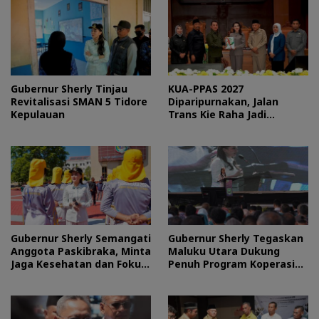
Gubernur Sherly Tinjau
KUA-PPAS 2027
Revitalisasi SMAN 5 Tidore
Diparipurnakan, Jalan
Kepulauan
Trans Kie Raha Jadi
Prioritas
Gubernur Sherly Semangati
Gubernur Sherly Tegaskan
Anggota Paskibraka, Minta
Maluku Utara Dukung
Jaga Kesehatan dan Fokus
Penuh Program Koperasi
Jalani Latihan
Merah Putih