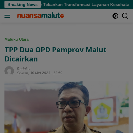
Langsung
fifi, Gubernur Tekankan Transformasi Layanan Kesehatan
Breaking News
ke
konten
Maluku Utara
TPP Dua OPD Pemprov Malut
Dicairkan
Redaksi
Selasa, 30 Mei 2023 - 13:59