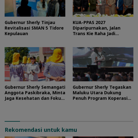
Gubernur Sherly Tinjau
KUA-PPAS 2027
Revitalisasi SMAN 5 Tidore
Diparipurnakan, Jalan
Kepulauan
Trans Kie Raha Jadi
Prioritas
Gubernur Sherly Semangati
Gubernur Sherly Tegaskan
Anggota Paskibraka, Minta
Maluku Utara Dukung
Jaga Kesehatan dan Fokus
Penuh Program Koperasi
Jalani Latihan
Merah Putih
Rekomendasi untuk kamu