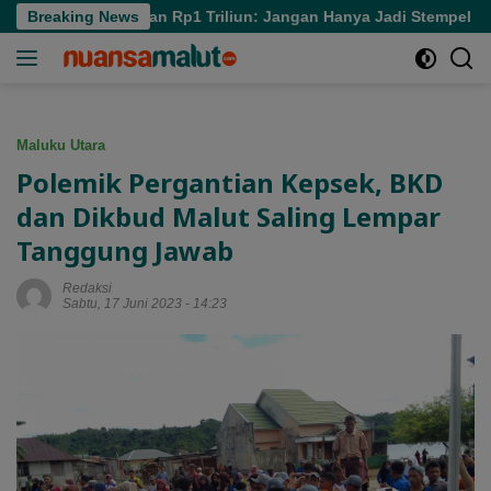
Langsung
soal Pinjaman Rp1 Triliun: Jangan Hanya Jadi Stempel
Breaking News
MB
ke
konten
Maluku Utara
Polemik Pergantian Kepsek, BKD
dan Dikbud Malut Saling Lempar
Tanggung Jawab
Redaksi
Sabtu, 17 Juni 2023 - 14:23