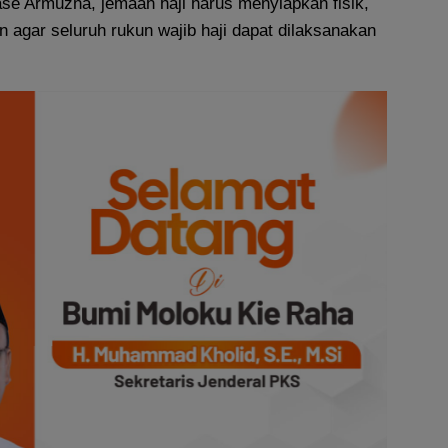
se Armuzna, jemaah haji harus menyiapkan fisik,
 agar seluruh rukun wajib haji dapat dilaksanakan