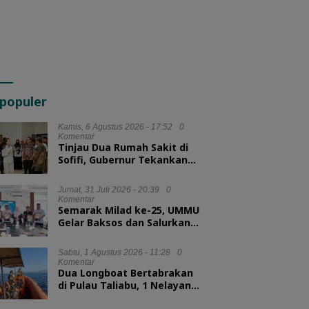
populer
Kamis, 6 Agustus 2026 - 17:52
0
Komentar
Tinjau Dua Rumah Sakit di
Sofifi, Gubernur Tekankan
Transformasi Layanan
Kesehatan
Jumat, 31 Juli 2026 - 20:39
0
Komentar
Semarak Milad ke-25, UMMU
Gelar Baksos dan Salurkan
100 Paket Sembako bagi
Mahasiswa Kurang Mampu
Sabtu, 1 Agustus 2026 - 11:28
0
Komentar
Dua Longboat Bertabrakan
di Pulau Taliabu, 1 Nelayan
Hilang