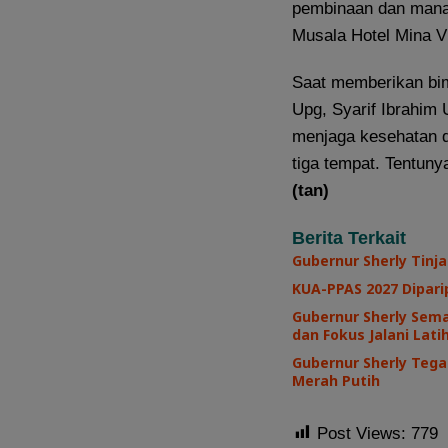
pembinaan dan manas
Musala Hotel Mina 
Saat memberikan bim
Upg, Syarif Ibrahim
menjaga kesehatan da
tiga tempat. Tentuny
(tan)
Berita Terkait
Gubernur Sherly Tinj
KUA-PPAS 2027 Diparip
Gubernur Sherly Sem
dan Fokus Jalani Lat
Gubernur Sherly Teg
Merah Putih
Post Views:
779