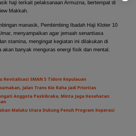
ik haji terkait pelaksanaan Armuzna, bertempat di
View Makkah.
bingan manasik, Pembimbing Ibadah Haji Kloter 10
 Umar, menyampaikan agar jemaah senantiasa
n stamina, mengingat kegiatan ini dilakukan di
a akan banyak menguras energi fisik dan mental.
au Revitalisasi SMAN 5 Tidore Kepulauan
urnakan, Jalan Trans Kie Raha Jadi Prioritas
angati Anggota Paskibraka, Minta Jaga Kesehatan
ihan
askan Maluku Utara Dukung Penuh Program Koperasi