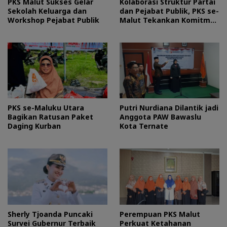
PKS Malut Sukses Gelar
Kolaborasi Struktur Partai
Sekolah Keluarga dan
dan Pejabat Publik, PKS se-
Workshop Pejabat Publik
Malut Tekankan Komitmen
Layani Masyarakat
PKS se-Maluku Utara
Putri Nurdiana Dilantik jadi
Bagikan Ratusan Paket
Anggota PAW Bawaslu
Daging Kurban
Kota Ternate
Sherly Tjoanda Puncaki
Perempuan PKS Malut
Survei Gubernur Terbaik
Perkuat Ketahanan