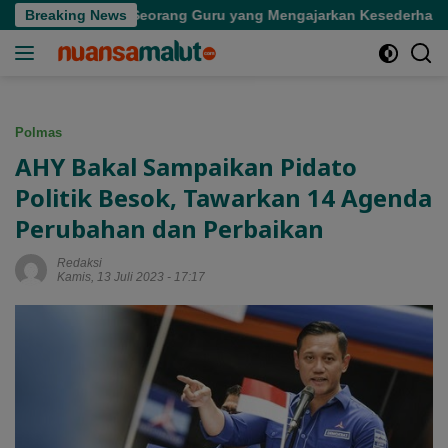
Langsung
: Kepergian Seorang Guru yang Mengajarkan Kesederhanaan
Breaking News
ke
konten
Polmas
AHY Bakal Sampaikan Pidato
Politik Besok, Tawarkan 14 Agenda
Perubahan dan Perbaikan
Redaksi
Kamis, 13 Juli 2023 - 17:17