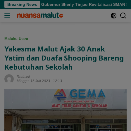
Langsung
n
Breaking News
Gubernur Sherly Tinjau Revitalisasi SMAN 5 Tidore K
ke
konten
Maluku Utara
Yakesma Malut Ajak 30 Anak
Yatim dan Duafa Shooping Bareng
Kebutuhan Sekolah
Redaksi
Minggu, 16 Juli 2023 - 12:13