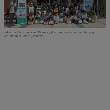
Yakesma Malut bersama 30 anak yatim dan duafa shooping bareng
kebutuhan sekolah. (Istimewa)