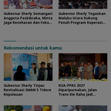
Gubernur Sherly Semangati
Gubernur Sherly Tegaskan
Anggota Paskibraka, Minta
Maluku Utara Dukung
Jaga Kesehatan dan Fokus
Penuh Program Koperasi
Jalani Latihan
Merah Putih
Rekomendasi untuk kamu
Gubernur Sherly Tinjau
KUA-PPAS 2027
Revitalisasi SMAN 5 Tidore
Diparipurnakan, Jalan
Kepulauan
Trans Kie Raha Jadi
Prioritas