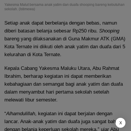
Yakesma Malut bersama anak yatim dan duafa shooping bareng kebutuhan
sekolah. (Istimewa)
Setiap anak dapat berbelanja dengan bebas, namun
diberi batasan belanja sebesar Rp250 ribu.
Shooping
bareng yang dilaksanakan di Guna Makmur ATK (GMA)
Kota Ternate ini diikuti oleh anak yatim dan duafa dari 5
kelurahan di Kota Ternate.
Kepala Cabang Yakesma Maluku Utara, Abu Rahmat
Ibrahim, berharap kegiatan ini dapat memberikan
kebahagiaan dan semangat bagi anak yatim dan duafa
dalam menyambut hari pertama sekolah setelah
melewati libur semester.
“
Alhamdulillah
, kegiatan ini dapat berjalan dengan
lancar. Anak-anak yatim dan duafa juga sangat bahagia
X
dengan belanja keperluan sekolah mereka,” ujar Abu