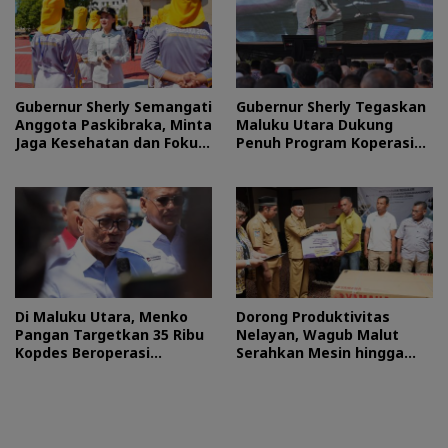
Gubernur Sherly Semangati
Gubernur Sherly Tegaskan
Anggota Paskibraka, Minta
Maluku Utara Dukung
Jaga Kesehatan dan Fokus
Penuh Program Koperasi
Jalani Latihan
Merah Putih
Di Maluku Utara, Menko
Dorong Produktivitas
Pangan Targetkan 35 Ribu
Nelayan, Wagub Malut
Kopdes Beroperasi
Serahkan Mesin hingga
September 2026
Dokumen Legalitas