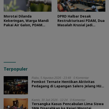
Morotai Dilanda
DPRD Halbar Desak
Kekeringan, Warga Mandi
Restrukturisasi PDAM, Dua
Pakai Air Galon, PDAM
Masalah Krusial jadi
Buka Suara
Sorotan
Terpopuler
Rabu, 5 Agustus 2026 - 23:48
0 Komentar
Pemkot Ternate Hentikan Aktivitas
Pedagang di Lapangan Salero Jelang HUT
RI
Kamis, 30 Juli 2026 - 12:24
0 Komentar
Tersangka Kasus Pencabulan Lima Siswa
SMA Diserahkan ke Kejari Morotai