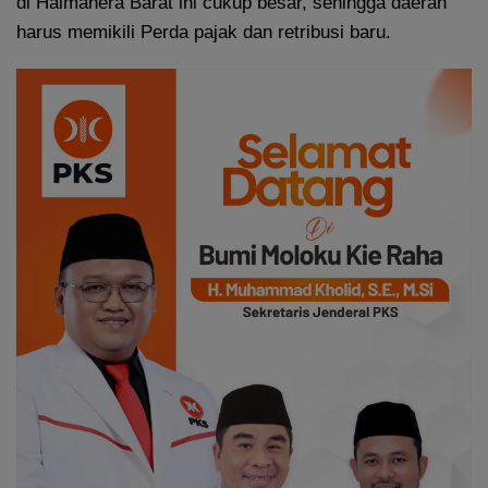
di Halmahera Barat ini cukup besar, sehingga daerah
harus memikili Perda pajak dan retribusi baru.