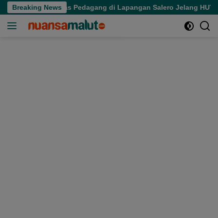
Langsung
ikan Aktivitas Pedagang di Lapangan Salero Jelang HUT RI
Breaking News
ke
konten