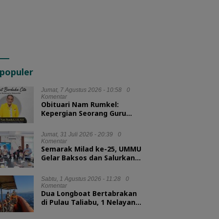
populer
Jumat, 7 Agustus 2026 - 10:58
0
Komentar
Obituari Nam Rumkel:
Kepergian Seorang Guru
yang Mengajarkan
Kesederhanaan
Jumat, 31 Juli 2026 - 20:39
0
Komentar
Semarak Milad ke-25, UMMU
Gelar Baksos dan Salurkan
100 Paket Sembako bagi
Mahasiswa Kurang Mampu
Sabtu, 1 Agustus 2026 - 11:28
0
Komentar
Dua Longboat Bertabrakan
di Pulau Taliabu, 1 Nelayan
Hilang