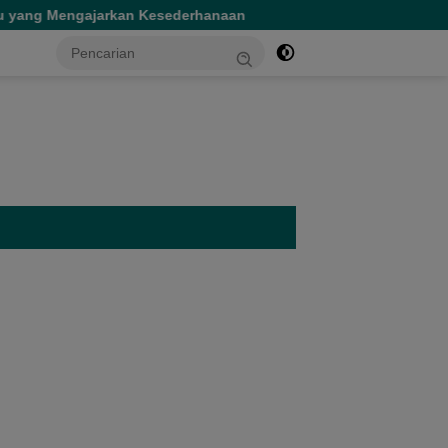
n Kesederhanaan
Tinjau Dua Rumah Sakit di Sofifi, Gub
tutup