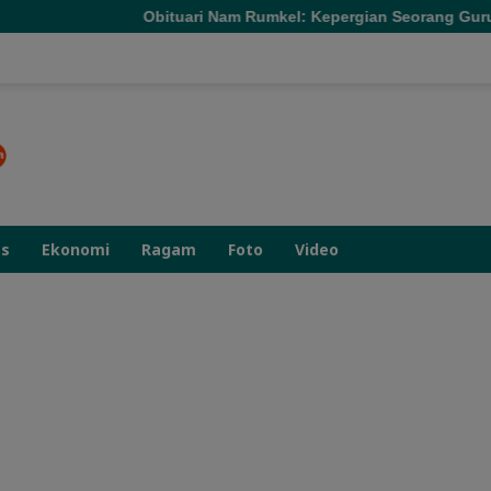
bituari Nam Rumkel: Kepergian Seorang Guru yang Mengajarka
as
Ekonomi
Ragam
Foto
Video