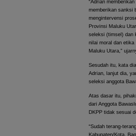
“Adrian memberikan
memberikan sanksi b
mengintervensi pros
Provinsi Maluku Uta
seleksi (timsel) dan 
nilai moral dan etik
Maluku Utara,” ujarn
Sesudah itu, kata di
Adrian, lanjut dia, 
seleksi anggota Baw
Atas dasar itu, pi
dari Anggota Bawaslu
DKPP tidak sesuai d
“Sudah terang-teran
Kabupaten/Kota. Bagi