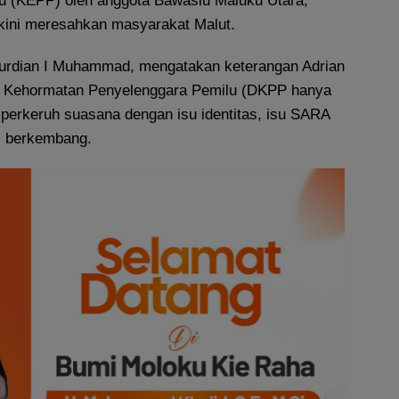
u (KEPP) oleh anggota Bawaslu Maluku Utara,
 kini meresahkan masyarakat Malut.
Nurdian I Muhammad, mengatakan keterangan Adrian
 Kehormatan Penyelenggara Pemilu (DKPP hanya
perkeruh suasana dengan isu identitas, isu SARA
s berkembang.