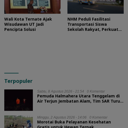
Wali Kota Ternate Ajak
NHM Peduli Fasilitasi
Wisudawan UT Jadi
Transportasi Siswa
Pencipta Solusi
Sekolah Rakyat, Perkuat
Akses Pendidikan di
Halmahera Utara
Terpopuler
Sabtu, 8 Agustus 2026 - 21:54
0 Komentar
Pemuda Halmahera Utara Tenggelam di
Air Terjun Jembatan Alam, Tim SAR Turun
Tangan
Minggu, 2 Agustus 2026 - 14:06
0 Komentar
Morotai Buka Pelayanan Kesehatan
Gratis untuk Hewan Ternak