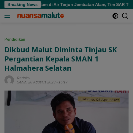
Langsung
ara Tenggelam di Air Terjun Jembatan Alam, Tim SAR Turun Tan
Breaking News
ke
konten
Pendidikan
Dikbud Malut Diminta Tinjau SK
Pergantian Kepala SMAN 1
Halmahera Selatan
Redaksi
Senin, 28 Agustus 2023 - 15:17