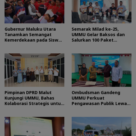
Gubernur Maluku Utara
Semarak Milad ke-25,
Tanamkan Semangat
UMMU Gelar Baksos dan
Kemerdekaan pada Siswa
Salurkan 100 Paket
Sekolah Rakyat
Sembako bagi Mahasiswa
Kurang Mampu
Pimpinan DPRD Malut
Ombudsman Gandeng
Kunjungi UMMU, Bahas
UMMU Perkuat
Kolaborasi Strategis untuk
Pengawasan Publik Lewat
Pengembangan SDM
Kolaborasi Generasi Muda