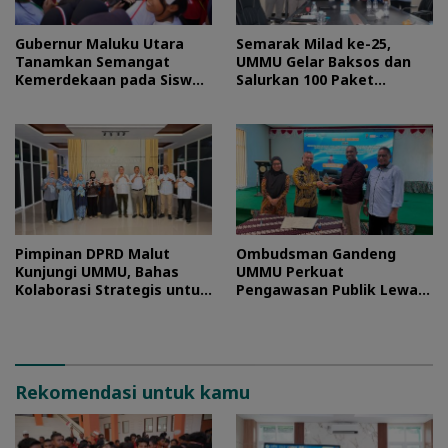
Gubernur Maluku Utara
Semarak Milad ke-25,
Tanamkan Semangat
UMMU Gelar Baksos dan
Kemerdekaan pada Siswa
Salurkan 100 Paket
Sekolah Rakyat
Sembako bagi Mahasiswa
Kurang Mampu
Pimpinan DPRD Malut
Ombudsman Gandeng
Kunjungi UMMU, Bahas
UMMU Perkuat
Kolaborasi Strategis untuk
Pengawasan Publik Lewat
Pengembangan SDM
Kolaborasi Generasi Muda
Rekomendasi untuk kamu