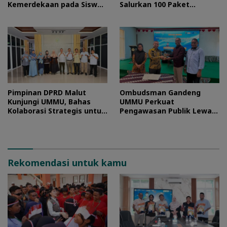
Kemerdekaan pada Siswa
Salurkan 100 Paket
Sekolah Rakyat
Sembako bagi Mahasiswa
Kurang Mampu
Pimpinan DPRD Malut
Ombudsman Gandeng
Kunjungi UMMU, Bahas
UMMU Perkuat
Kolaborasi Strategis untuk
Pengawasan Publik Lewat
Pengembangan SDM
Kolaborasi Generasi Muda
Rekomendasi untuk kamu