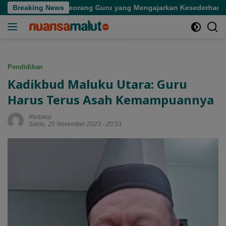
Langsung
 Kepergian Seorang Guru yang Mengajarkan Kesederhanaan
Breaking News
ke
konten
Pendidikan
Kadikbud Maluku Utara: Guru
Harus Terus Asah Kemampuannya
Redaksi
Sabtu, 25 November 2023 - 20:53