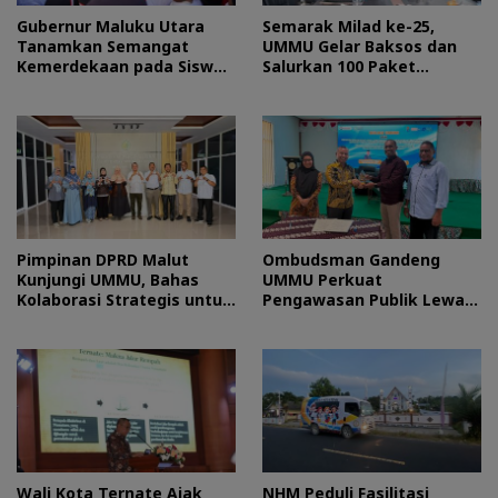
Gubernur Maluku Utara
Semarak Milad ke-25,
Tanamkan Semangat
UMMU Gelar Baksos dan
Kemerdekaan pada Siswa
Salurkan 100 Paket
Sekolah Rakyat
Sembako bagi Mahasiswa
Kurang Mampu
Pimpinan DPRD Malut
Ombudsman Gandeng
Kunjungi UMMU, Bahas
UMMU Perkuat
Kolaborasi Strategis untuk
Pengawasan Publik Lewat
Pengembangan SDM
Kolaborasi Generasi Muda
Wali Kota Ternate Ajak
NHM Peduli Fasilitasi