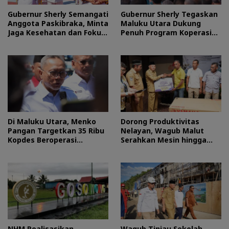
Gubernur Sherly Semangati
Gubernur Sherly Tegaskan
Anggota Paskibraka, Minta
Maluku Utara Dukung
Jaga Kesehatan dan Fokus
Penuh Program Koperasi
Jalani Latihan
Merah Putih
Di Maluku Utara, Menko
Dorong Produktivitas
Pangan Targetkan 35 Ribu
Nelayan, Wagub Malut
Kopdes Beroperasi
Serahkan Mesin hingga
September 2026
Dokumen Legalitas
NHM Realisasikan
Wagub Tinjau Sekolah