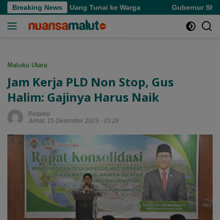
Langsung
i Roda dan Uang Tunai ke Warga
Breaking News
Gubernur Sherly Semang
ke
konten
Maluku Utara
Jam Kerja PLD Non Stop, Gus
Halim: Gajinya Harus Naik
Redaksi
Jumat, 15 Desember 2023 - 15:29