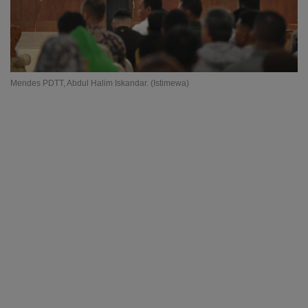
Mendes PDTT, Abdul Halim Iskandar. (Istimewa)